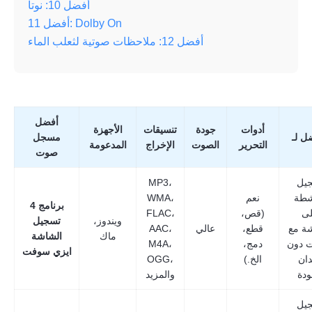
أفضل 10: نوتا
أفضل 11: Dolby On
أفضل 12: ملاحظات صوتية لثعلب الماء
أفضل
أدوات
جودة
تنسيقات
الأجهزة
ل لـ
مسجل
التحرير
الصوت
الإخراج
المدعومة
صوت
يل
MP3،
شطة
نعم
WMA،
4 برنامج
ى
(قص،
FLAC،
ويندوز،
تسجيل
ة مع
قطع،
عالي
AAC،
ماك
الشاشة
 دون
دمج،
M4A،
ايزي سوفت
ان
الخ.)
OGG،
ودة
والمزيد
يل