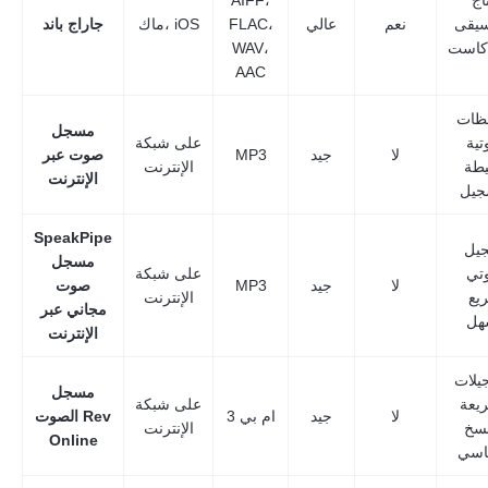
تاج
AIFF،
سيقى
نعم
عالي
FLAC،
ماك، iOS
جاراج باند
دكاست
WAV،
AAC
ظات
مسجل
ية
على شبكة
لا
جيد
MP3
صوت عبر
طة
الإنترنت
الإنترنت
جيل
SpeakPipe
يل
مسجل
تي
على شبكة
لا
جيد
MP3
صوت
يع
الإنترنت
مجاني عبر
هل
الإنترنت
يلات
مسجل
يعة
على شبكة
لا
جيد
ام بي 3
الصوت Rev
نسخ
الإنترنت
Online
اسي