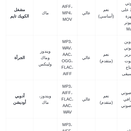
تي
AIFF،
 على
نعم
مشغل
عالي
MP4،
ماك
زة
(أساسي)
الكويك تايم
MOV
وتر
M
وين
MP3،
وتي
WAV،
ويندوز
رير
نعم
AAC،
عالي
وماك
الجرأة
وت
(متقدم)
OGG،
ولينكس
تاج
FLAC،
سيقى
AIFF
MP3،
 صوتي
AIFF،
نعم
ويندوز،
أدوبي
افي
عالي
FLAC،
(متقدم)
ماك
أوديشن
صوتي
AAC،
WAV
MP3،