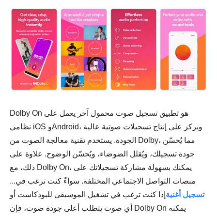
Dolby On هو تطبيق تسجيل صوت محمول آخر يعمل على
نظامي iOS وAndroid، ويركز على إنتاج تسجيلات صوتية عالية
الجودة. يستخدم تقنية معالجة الصوت من Dolby، مما يُحسّن
جودة تسجيلك، ويُقلل الضوضاء، ويُحسّن الوضوح. علاوة على
ذلك، مع Dolby On، يمكنك بسهولة مشاركة تسجيلاتك على
منصات التواصل الاجتماعي المختلفة. سواءً كنت ترغب في...
تسجيل أغنية
إذا كنت ترغب في تشغيل الموسيقى للبودكاست أو
أي صوت يتطلب أعلى جودة صوت، فإن Dolby On يمكنه