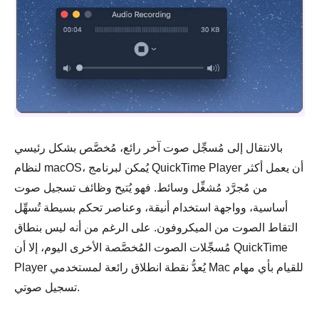
بالانتقال إلى مُسجِّل صوت آخر رائع، مُخصَّص بشكل رئيسي
لنظام macOS، يُمكن لبرنامج QuickTime Player أن يعمل أكثر
من مُجرَّد مُشغِّل وسائط. فهو يُتيح وظائف تسجيل صوت
أساسية، وواجهة استخدام أنيقة، وعناصر تحكم بسيطة تُسهِّل
التقاط الصوت من الميكروفون. على الرغم من أنه ليس بنطاق
مُسجِّلات الصوت المُخصَّصة الأخرى اليوم، إلا أن QuickTime
Player يُعدُّ نقطة انطلاق رائعة لمستخدمي Mac للقيام بأي مهام
تسجيل صوتي.