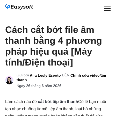
Cách cắt bớt file âm
thanh bằng 4 phương
pháp hiệu quả [Máy
tính/Điện thoại]
Gửi bởi
ĐẾN
Aira Lesly Escoto
Chỉnh sửa video/âm
thanh
Ngày 26 tháng 6 năm 2026
Làm cách nào để
cắt bớt tệp âm thanh
Có lẽ bạn muốn
tạo nhạc chuông từ một tệp âm thanh, loại bỏ những