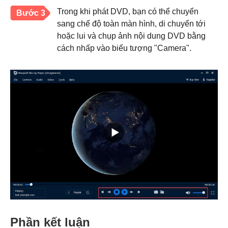
Trong khi phát DVD, bạn có thể chuyển
Bước 3
sang chế độ toàn màn hình, di chuyển tới
hoặc lui và chụp ảnh nội dung DVD bằng
cách nhấp vào biểu tượng "Camera".
Phần kết luận