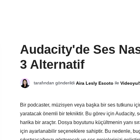
Audacity'de Ses Nasıl
3 Alternatif
tarafından gönderildi
ile
Aira Lesly Escoto
Videoyu/
Bir podcaster, müzisyen veya başka bir ses tutkunu içi
yaratacak önemli bir tekniktir. Bu görev için Audacity, 
harika bir araçtır. Dosya boyutunu küçültmenin yanı sı
için ayarlanabilir seçeneklere sahiptir. Bu nedenle, b
sıkıştıracağınızı gösterecek ve ses projelerinizi gelişt