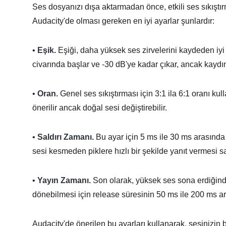
Ses dosyanızı dışa aktarmadan önce, etkili ses sıkıştır
Audacity'de olması gereken en iyi ayarlar şunlardır:
•
Eşik.
Eşiği, daha yüksek ses zirvelerini kaydeden iyi
civarında başlar ve -30 dB'ye kadar çıkar, ancak kaydı
•
Oran.
Genel ses sıkıştırması için 3:1 ila 6:1 oranı kull
önerilir ancak doğal sesi değiştirebilir.
•
Saldırı Zamanı.
Bu ayar için 5 ms ile 30 ms arasınd
sesi kesmeden piklere hızlı bir şekilde yanıt vermesi sa
•
Yayın Zamanı.
Son olarak, yüksek ses sona erdiğin
dönebilmesi için release süresinin 50 ms ile 200 ms a
Audacity'de önerilen bu ayarları kullanarak, sesinizin 