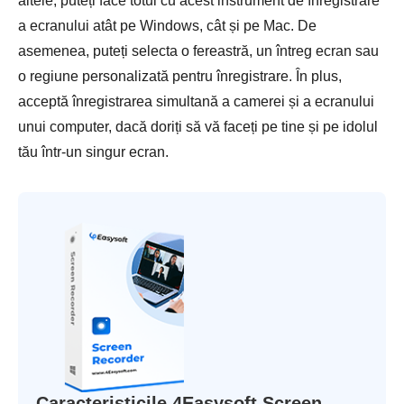
altele; puteți face totul cu acest instrument de înregistrare
a ecranului atât pe Windows, cât și pe Mac. De
asemenea, puteți selecta o fereastră, un întreg ecran sau
o regiune personalizată pentru înregistrare. În plus,
acceptă înregistrarea simultană a camerei și a ecranului
unui computer, dacă doriți să vă faceți pe tine și pe idolul
tău într-un singur ecran.
Caracteristicile 4Easysoft Screen