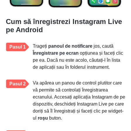
Cum să înregistrezi Instagram Live
pe Android
Trageți
panoul de notificare
jos, caută
Pasul 1
Înregistrare pe ecran
opțiunea și faceți clic
pe ea. Dacă nu este acolo, căutați-l în lista
de aplicații sau în folderul instrument.
Va apărea un panou de control plutitor care
Pasul 2
vă permite să controlați înregistrarea
ecranului. Accesați aplicația Instagram de pe
dispozitiv, deschideți Instagram Live pe care
doriți să îl înregistrați și faceți clic pe widget-
ul
roşu
buton.