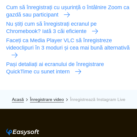
Cum să înregistrați cu ușurință o întâlnire Zoom ca
gazdă sau participant
Nu știți cum să înregistrați ecranul pe
Chromebook? Iată 3 căi eficiente
Faceți ca Media Player VLC să înregistreze
videoclipuri în 3 moduri și cea mai bună alternativă
Pași detaliați ai ecranului de înregistrare
QuickTime cu sunet intern
Acasă
Înregistrare video
Înregistrează Instagram Live