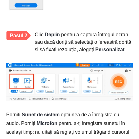
Clic
Deplin
pentru a captura întregul ecran
Pasul 2
sau dacă doriți să selectați o fereastră dorită
și să fixați rezoluția, alegeți
Personalizat
.
Porniți
Sunet de sistem
opțiunea de a înregistra cu
audio. Porniți
Microfon
pentru a-ți înregistra sunetul în
același timp; nu uitați să reglați volumul trăgând cursorul.