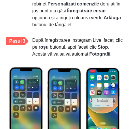
robinet
Personalizați comenzile
derulați în
jos pentru a găsi
Înregistrare ecran
opțiunea și atingeți culoarea verde
Adăuga
butonul de lângă el.
După înregistrarea Instagram Live, faceți clic
Pasul 3
pe
roşu
butonul, apoi faceți clic
Stop
.
Acesta vă va salva automat
Fotografii
.