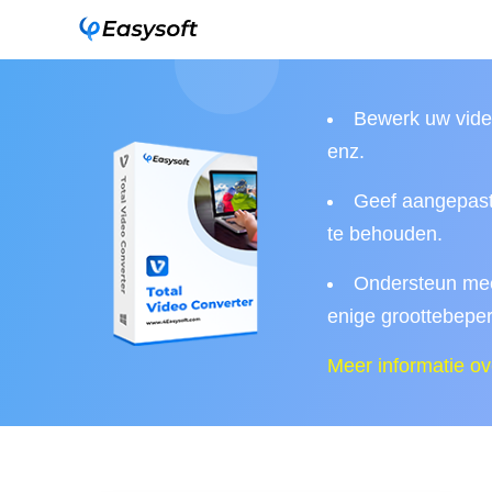
Bewerk uw video
enz.
Geef aangepaste
te behouden.
Ondersteun mee
enige groottebeper
Meer informatie ov