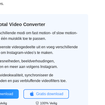
es.
otal Video Converter
schillende modi om fast motion- of slow motion-
 één muisklik toe te passen.
wenste videogedeelte uit en voeg verschillende
 om Instagram-video's te maken.
esnelheden, beeldverhoudingen,
en en meer aan volgens Instagram.
videokwaliteit, synchroniseer de
en en pas verbluffende videofilters toe.
download
Gratis download
eilig
100% Veilig