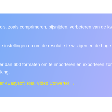
's, zoals comprimeren, bijsnijden, verbeteren van de kwa
 instellingen op om de resolutie te wijzigen en de hoge 
r dan 600 formaten om te importeren en exporteren zo
king.
er 4Easysoft Total Video Converter →