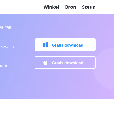
Winkel
Bron
Steun
liteit,
Gratis download
kwaliteit
Gratis download
nder