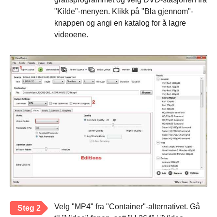
"Kilde"-menyen. Klikk på "Bla gjennom"-
knappen og angi en katalog for å lagre
videoene.
Velg "MP4" fra "Container"-alternativet. Gå
Steg 2