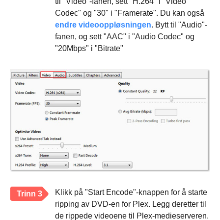
til "Video"-fanen, sett "H.264" i "Video
Codec" og "30" i "Framerate". Du kan også
endre videooppløsningen
. Bytt til "Audio"-
fanen, og sett "AAC" i "Audio Codec" og
"20Mbps" i "Bitrate"
Klikk på "Start Encode"-knappen for å starte
Trinn 3
ripping av DVD-en for Plex. Legg deretter til
de rippede videoene til Plex-medieserveren.