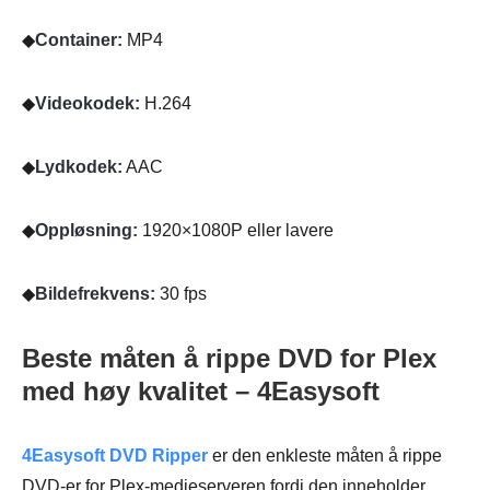
◆
Container:
MP4
◆
Videokodek:
H.264
◆
Lydkodek:
AAC
◆
Oppløsning:
1920×1080P eller lavere
◆
Bildefrekvens:
30 fps
Beste måten å rippe DVD for Plex
med høy kvalitet – 4Easysoft
4Easysoft DVD Ripper
er den enkleste måten å rippe
DVD-er for Plex-medieserveren fordi den inneholder