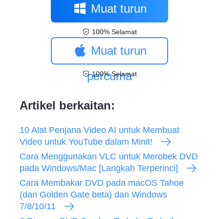
Muat turun
100% Selamat
percuma
Muat turun
percuma
100% Selamat
Artikel berkaitan:
10 Alat Penjana Video AI untuk Membuat
Video untuk YouTube dalam Minit!
Cara Menggunakan VLC untuk Merobek DVD
pada Windows/Mac [Langkah Terperinci]
Cara Membakar DVD pada macOS Tahoe
(dan Golden Gate beta) dan Windows
7/8/10/11