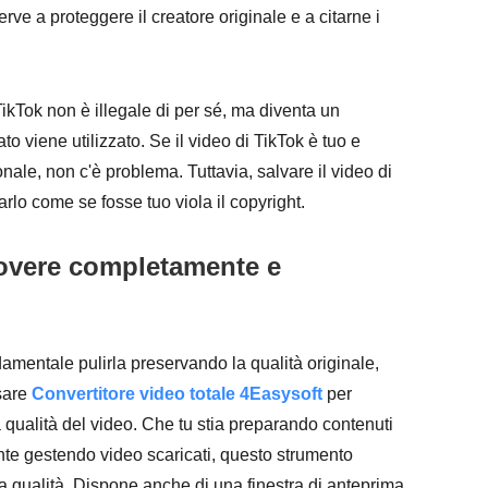
ve a proteggere il creatore originale e a citarne i
TikTok non è illegale di per sé, ma diventa un
 viene utilizzato. Se il video di TikTok è tuo e
ale, non c'è problema. Tuttavia, salvare il video di
arlo come se fosse tuo viola il copyright.
uovere completamente e
damentale pulirla preservando la qualità originale,
usare
Convertitore video totale 4Easysoft
per
 qualità del video. Che tu stia preparando contenuti
nte gestendo video scaricati, questo strumento
alta qualità. Dispone anche di una finestra di anteprima