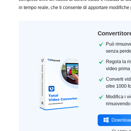
in tempo reale, che ti consente di apportare modifiche p
Convertitor
Può rimuover
senza perde
Regola la ris
video prima 
Converti vid
oltre 1000 f
Modifica i vi
rimuovendo l
Download