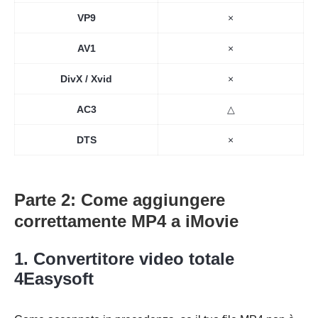
VP9
×
AV1
×
DivX / Xvid
×
AC3
△
DTS
×
Parte 2: Come aggiungere
correttamente MP4 a iMovie
1. Convertitore video totale
4Easysoft