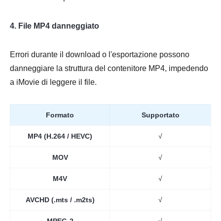
4. File MP4 danneggiato
Errori durante il download o l'esportazione possono
danneggiare la struttura del contenitore MP4, impedendo
a iMovie di leggere il file.
Formato
Supportato
MP4 (H.264 / HEVC)
√
MOV
√
M4V
√
AVCHD (.mts / .m2ts)
√
MPEG-2
√