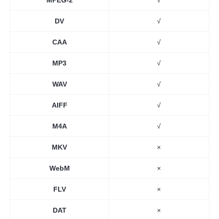
DV
√
CAA
√
MP3
√
WAV
√
AIFF
√
M4A
√
MKV
×
WebM
×
FLV
×
DAT
×