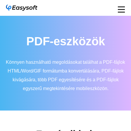
PDF-eszközök
Könnyen használható megoldásokat találhat a PDF-fájlok
HTML/Word/GIF formátumba konvertálására, PDF-fájlok
kivágására, több PDF egyesítésére és a PDF-fájlok
egyszerű megtekintésére mobileszközön.