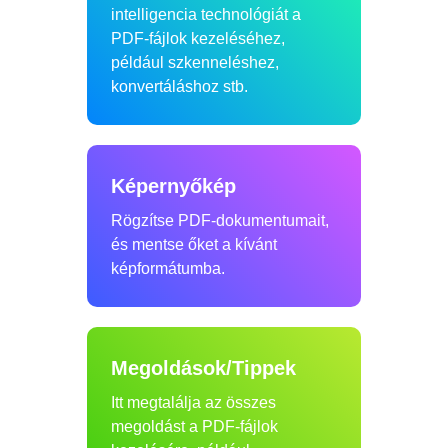
intelligencia technológiát a
PDF-fájlok kezeléséhez,
például szkenneléshez,
konvertáláshoz stb.
Képernyőkép
Rögzítse PDF-dokumentumait,
és mentse őket a kívánt
képformátumba.
Megoldások/Tippek
Itt megtalálja az összes
megoldást a PDF-fájlok