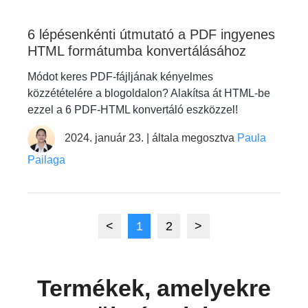
6 lépésenkénti útmutató a PDF ingyenes
HTML formátumba konvertálásához
Módot keres PDF-fájljának kényelmes
közzétételére a blogoldalon? Alakítsa át HTML-be
ezzel a 6 PDF-HTML konvertáló eszközzel!
2024. január 23. | általa megosztva
Paula
Pailaga
<
1
2
>
Termékek, amelyekre