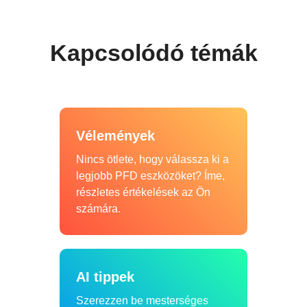
Kapcsolódó témák
Vélemények
Nincs ötlete, hogy válassza ki a
legjobb PFD eszközöket? Íme,
részletes értékelések az Ön
számára.
AI tippek
Szerezzen be mesterséges