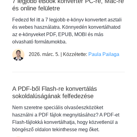
7 legjobb eBook konverter PC-re, Mac-re
és online felületre
Fedezd fel itt a 7 legjobb e-könyv konvertert asztali
és webes használatra. Könnyedén konvertálhatod
az e-könyveket PDF, EPUB, MOBI és más
olvasható formátumokba.
2026. márc. 5. | Közzétette:
Paula Pailaga
A PDF-ből Flash-re konvertálás
sokoldalúságának felfedezése
Nem szeretne speciális olvasóeszközöket
használni a PDF fájlok megnyitásához? A PDF-et
Flash-fájlokká konvertálhatja, hogy közvetlenül a
böngésző oldalon tekinthesse meg őket.