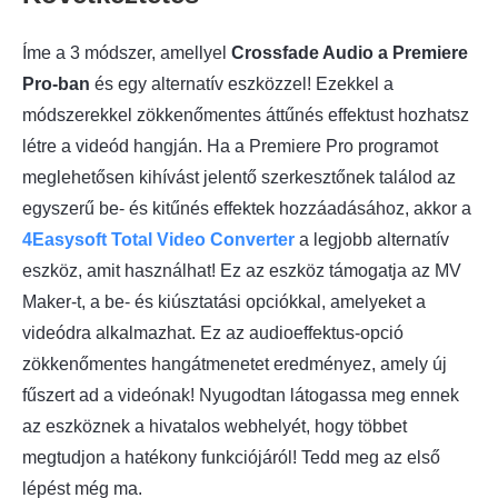
Íme a 3 módszer, amellyel
Crossfade Audio a Premiere
Pro-ban
és egy alternatív eszközzel! Ezekkel a
módszerekkel zökkenőmentes áttűnés effektust hozhatsz
létre a videód hangján. Ha a Premiere Pro programot
meglehetősen kihívást jelentő szerkesztőnek találod az
egyszerű be- és kitűnés effektek hozzáadásához, akkor a
4Easysoft Total Video Converter
a legjobb alternatív
eszköz, amit használhat! Ez az eszköz támogatja az MV
Maker-t, a be- és kiúsztatási opciókkal, amelyeket a
videódra alkalmazhat. Ez az audioeffektus-opció
zökkenőmentes hangátmenetet eredményez, amely új
fűszert ad a videónak! Nyugodtan látogassa meg ennek
az eszköznek a hivatalos webhelyét, hogy többet
megtudjon a hatékony funkciójáról! Tedd meg az első
lépést még ma.