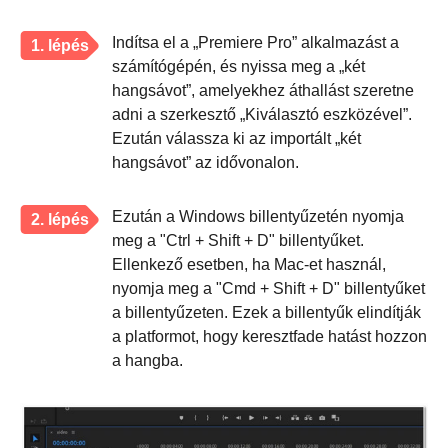
Indítsa el a „Premiere Pro” alkalmazást a
1. lépés
számítógépén, és nyissa meg a „két
hangsávot”, amelyekhez áthallást szeretne
adni a szerkesztő „Kiválasztó eszközével”.
Ezután válassza ki az importált „két
hangsávot” az idővonalon.
Ezután a Windows billentyűzetén nyomja
2. lépés
meg a "Ctrl + Shift + D" billentyűket.
Ellenkező esetben, ha Mac-et használ,
nyomja meg a "Cmd + Shift + D" billentyűket
a billentyűzeten. Ezek a billentyűk elindítják
a platformot, hogy keresztfade hatást hozzon
a hangba.