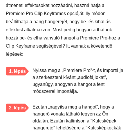
átmeneti effektusokat hozzáadni, használhatja a
Premiere Pro Clip Keyframes opcióját. Ily módon
beállíthatja a hang hangerejét, hogy be- és kihallás
effektust alkalmazzon. Most pedig hogyan adhatunk
hozzá be- és elhalványuló hangot a Premiere Pro-hoz a
Clip Keyframe segítségével? Itt vannak a követendő
lépések:
Nyissa meg a „Premiere Pro”-t, és importálja
1. lépés
a szerkeszteni kívánt „audiofájlokat”,
ugyanúgy, ahogyan a hangot a fenti
módszerrel importálja.
Ezután „nagyítsa meg a hangot”, hogy a
2. lépés
hangerő vonala látható legyen az Ön
oldalán. Ezután kattintson a "Kulcsképek
hangereje" lehetőségre a "Kulcsképkockák