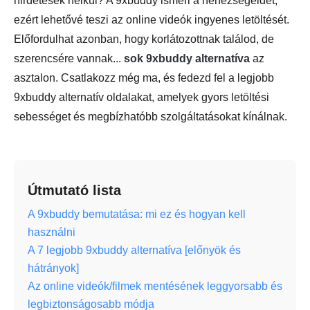
hirdetések nélkül? A 9xbuddy ismeri a nehézségeidet,
ezért lehetővé teszi az online videók ingyenes letöltését.
Előfordulhat azonban, hogy korlátozottnak találod, de
szerencsére vannak...
sok 9xbuddy alternatíva
az
asztalon. Csatlakozz még ma, és fedezd fel a legjobb
9xbuddy alternatív oldalakat, amelyek gyors letöltési
sebességet és megbízhatóbb szolgáltatásokat kínálnak.
Útmutató lista
A 9xbuddy bemutatása: mi ez és hogyan kell
használni
A 7 legjobb 9xbuddy alternatíva [előnyök és
hátrányok]
Az online videók/filmek mentésének leggyorsabb és
legbiztonságosabb módja