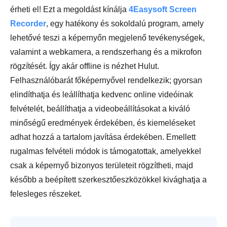
érheti el! Ezt a megoldást kínálja
4Easysoft Screen
Recorder
, egy hatékony és sokoldalú program, amely
lehetővé teszi a képernyőn megjelenő tevékenységek,
valamint a webkamera, a rendszerhang és a mikrofon
rögzítését. Így akár offline is nézhet Hulut.
Felhasználóbarát főképernyővel rendelkezik; gyorsan
elindíthatja és leállíthatja kedvenc online videóinak
felvételét, beállíthatja a videobeállításokat a kiváló
minőségű eredmények érdekében, és kiemeléseket
adhat hozzá a tartalom javítása érdekében. Emellett
rugalmas felvételi módok is támogatottak, amelyekkel
csak a képernyő bizonyos területeit rögzítheti, majd
később a beépített szerkesztőeszközökkel kivághatja a
felesleges részeket.