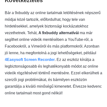
Következtetés
Bár a 9xbuddy az online tartalmak letöltésének népszerű
módjai közé tartozik, előfordulhat, hogy tele van
hirdetésekkel, amelyek biztonsági kockázatokhoz
vezethetnek. Tehát,
A 9xbuddy alternatívái
ma már
segíthet online videók mentésében a YouTube-ról, a
Facebookról, a Vimeóról és más platformokról. Azonban
jó lenne, ha megfontolná a jogi lehetőségeket, például
4Easysoft Screen Recorder
. Ez az eszköz kínálja a
legbiztonságosabb és leghatékonyabb módot az online
videók rögzítésével történő mentésére. Ezzel elkerülheti a
szerzői jogi problémákat, és bármilyen eszközön
garantálja a kiváló minőségű kimenetet. Élvezze kedvenc
online tartalmait most gond nélkül!