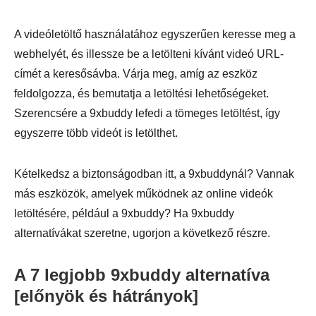
A videóletöltő használatához egyszerűen keresse meg a
webhelyét, és illessze be a letölteni kívánt videó URL-
címét a keresősávba. Várja meg, amíg az eszköz
feldolgozza, és bemutatja a letöltési lehetőségeket.
Szerencsére a 9xbuddy lefedi a tömeges letöltést, így
egyszerre több videót is letölthet.
Kételkedsz a biztonságodban itt, a 9xbuddynál? Vannak
más eszközök, amelyek működnek az online videók
letöltésére, például a 9xbuddy? Ha 9xbuddy
alternatívákat szeretne, ugorjon a következő részre.
A 7 legjobb 9xbuddy alternatíva
[előnyök és hátrányok]