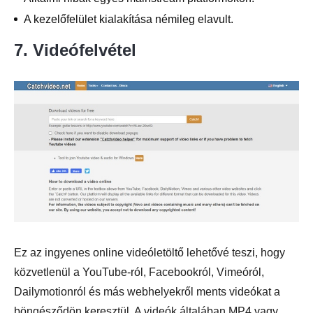
A kezelőfelület kialakítása némileg elavult.
7. Videófelvétel
Ez az ingyenes online videóletöltő lehetővé teszi, hogy
közvetlenül a YouTube-ról, Facebookról, Vimeóról,
Dailymotionról és más webhelyekről ments videókat a
böngésződön keresztül. A videók általában MP4 vagy