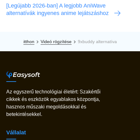
[Legújabb 2026-ban] A legjobb AniWave
alternatívák ingyenes anime lejátszáshoz
itthon
Videó rögzítése
9xbuddy alternatíva
Az egyszerű technológiai életért: Szakértői
cikkek és eszközök egyablakos központja,
hasznos műszaki megoldásokkal és
betekintésekkel.
Vállalat