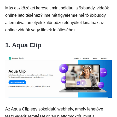
Más eszközöket keresel, mint például a 9xbuddy, videók
online letöltéséhez? Íme hét figyelemre méltó 9xbuddy
alternatíva, amelyek különböző előnyöket kínálnak az
online videók vagy filmek letöltéséhez.
1. Aqua Clip
Az Aqua Clip egy sokoldalú webhely, amely lehetővé
teszi videók letöltését olyan platformokról, mint a