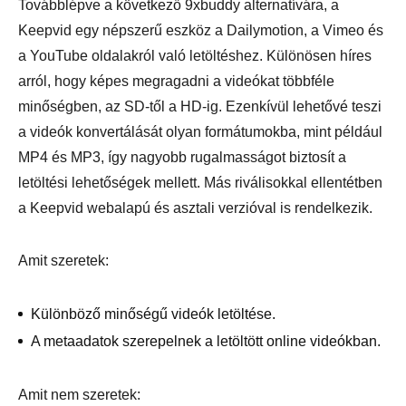
Továbblépve a következő 9xbuddy alternatívára, a
Keepvid egy népszerű eszköz a Dailymotion, a Vimeo és
a YouTube oldalakról való letöltéshez. Különösen híres
arról, hogy képes megragadni a videókat többféle
minőségben, az SD-től a HD-ig. Ezenkívül lehetővé teszi
a videók konvertálását olyan formátumokba, mint például
MP4 és MP3, így nagyobb rugalmasságot biztosít a
letöltési lehetőségek mellett. Más riválisokkal ellentétben
a Keepvid webalapú és asztali verzióval is rendelkezik.
Amit szeretek:
Különböző minőségű videók letöltése.
A metaadatok szerepelnek a letöltött online videókban.
Amit nem szeretek: