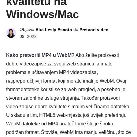
kvalitetu na
Windows/Mac
Objavio
do
Aira Lesly Escoto
Pretvori video
09. 2022
Kako pretvoriti MP4 u WebM?
Ako želite proizvesti
dobre videozapise za svoju web stranicu, a imate
problema s učitavanjem MP4 videozapisa,
najpreporučljiviji format koji morate imati je WebM. Ovaj
format datoteke koristi se za web-pregled, a posebno je
stvoren za online usluge strujanja. Također proizvodi
video zapise dobre kvalitete s malim veličinama datoteka.
U skladu s tim, HTML5 web-mjesta još uvijek preferiraju
WebM datoteke od MP4 unatoč tome što je široko
podržan format. Štoviše, WebM ima manju veličinu, što će