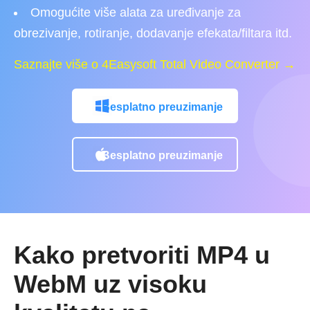
Omogućite više alata za uređivanje za
obrezivanje, rotiranje, dodavanje efekata/filtara itd.
Saznajte više o 4Easysoft Total Video Converter →
Besplatno preuzimanje
Besplatno preuzimanje
Kako pretvoriti MP4 u
WebM uz visoku