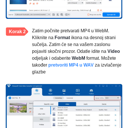
Zatim počnite pretvarati MP4 u WebM.
Korak 2
Kliknite na
Format
ikona na desnoj strani
sučelja. Zatim će se na vašem zaslonu
pojaviti skočni prozor. Odatle idite na
Video
odjeljak i odaberite
WebM
format. Možete
također
pretvoriti MP4 u WAV
za izvlačenje
glazbe