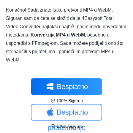
Konačno! Sada znate kako pretvoriti MP4 u WebM.
Siguran sam da ćete se složiti da je 4Easysoft Total
Video Converter najlakši i najbrži način među navedenim
metodama.
Konverzija MP4 u WebM
, posebno u
usporedbi s FFmpeg-om. Sada možete podijeliti ono što
ste naučili s prijateljima i pomoći im pretvoriti MP4 u
WebM.
Besplatno
100% Sigurno
preuzimanje
Besplatno
preuzimanje
100% Sigurno