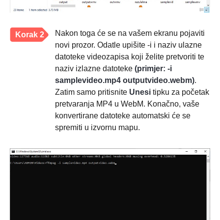
Nakon toga će se na vašem ekranu pojaviti
Korak 2
novi prozor. Odatle upišite -i i naziv ulazne
datoteke videozapisa koji želite pretvoriti te
naziv izlazne datoteke
(primjer: -i
samplevideo.mp4 outputvideo.webm)
.
Zatim samo pritisnite
Unesi
tipku za početak
pretvaranja MP4 u WebM. Konačno, vaše
konvertirane datoteke automatski će se
spremiti u izvornu mapu.