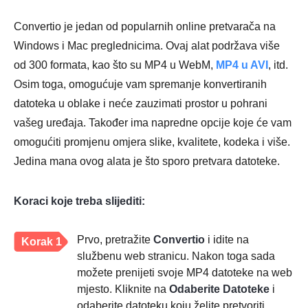
Convertio je jedan od popularnih online pretvarača na
Windows i Mac preglednicima. Ovaj alat podržava više
od 300 formata, kao što su MP4 u WebM,
MP4 u AVI
, itd.
Osim toga, omogućuje vam spremanje konvertiranih
datoteka u oblake i neće zauzimati prostor u pohrani
vašeg uređaja. Također ima napredne opcije koje će vam
omogućiti promjenu omjera slike, kvalitete, kodeka i više.
Jedina mana ovog alata je što sporo pretvara datoteke.
Koraci koje treba slijediti:
Prvo, pretražite
Convertio
i idite na
Korak 1
službenu web stranicu. Nakon toga sada
možete prenijeti svoje MP4 datoteke na web
mjesto. Kliknite na
Odaberite Datoteke
i
odaberite datoteku koju želite pretvoriti.