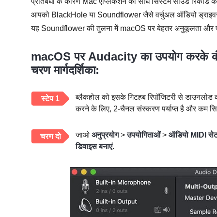
प्रतिबंधों के कारण Mac एप्लिकेशन को सीधे सिस्टम साउंड रिकॉर्ड कर
आपको BlackHole या Soundflower जैसे वर्चुअल ऑडियो ड्राइवर इं
यह Soundflower की तुलना में macOS पर बेहतर अनुकूलता और प्र
macOS पर Audacity का उपयोग करके कंप्य
चरण मार्गदर्शिका:
ब्लैकहोल को इसके गिटहब रिपॉजिटरी से डाउनलोड कर
स्टेप 1
करने के लिए, 2-चैनल संस्करण पर्याप्त है और कम स
जाओ
अनुप्रयोग
>
उपयोगिताओं
>
ऑडियो MIDI से
चरण दो
डिवाइस बनाएं
.