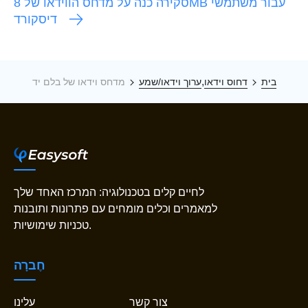
סקירה כנה על מדחס הווידאו של 8MB עבור משתמשי
דיסקורד
,
בית
דחוס וידאו
ערוך וידאו/שמע
מדחס וידאו של בלם יד
לחיים קלים בטכנולוגיה: המרכז האחד שלך
למאמרים וכלים מומחים עם פתרונות ותובנות
טכניות שימושיות.
חֶברָה
צור קשר
עלינו