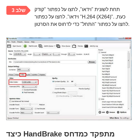
תחת לשונית "וידאו", לחצו על כפתור "קודק
שלב 3
וידאו". לחצו על כפתור "H.264 (X264)". כעת,
לחצו על כפתור "התחל" כדי לדחוס את הסרטון.
כיצד HandBrake מתפקד כמדחס