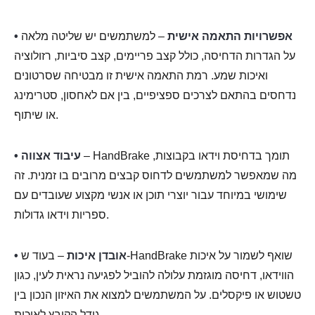
• אפשרויות התאמה אישית
– למשתמשים יש שליטה מלאה
על הגדרות הדחיסה, כולל קצב פריימים, קצב סיביות, רזולוציה
ואיכות שמע. רמת התאמה אישית זו מבטיחה שסרטונים
נדחסים בהתאם לצרכים ספציפיים, בין אם לאחסון, סטרימינג
או שיתוף.
– HandBrake תומך בדחיסת וידאו בקבוצות,
• עיבוד אצווה
מה שמאפשר למשתמשים לדחוס קבצים מרובים בו זמנית. זה
שימושי במיוחד עבור יוצרי תוכן או אנשי מקצוע שעובדים עם
ספריות וידאו גדולות.
• אובדן איכות
– בעוד ש-HandBrake שואף לשמור על איכות
הווידאו, דחיסה מוגזמת עלולה להוביל לפגיעה נראית לעין, כגון
טשטוש או פיקסלים. על המשתמשים למצוא את האיזון הנכון בין
גודל הקובץ לאיכות.