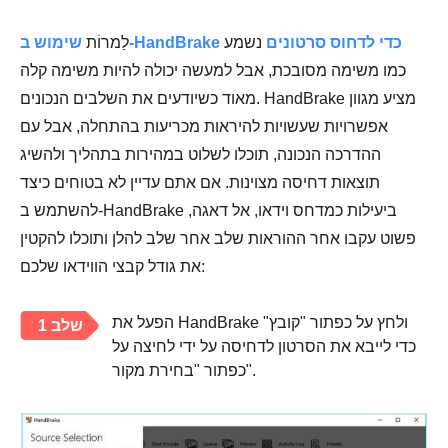
שימוש ב-HandBrake כדי לדחוס סרטונים
נשמע
לַמרוֹת
כמו משימה מסובכת, אבל למעשה יכולה להיות משימה קלה
מאוד כשיודעים את השלבים הנכונים. HandBrake מציע מגוון
אפשרויות שעשויות להיראות מכריעות בהתחלה, אבל עם
ההדרכה הנכונה, תוכלו לשלוט במהירות בתהליך ולהשיג
תוצאות דחיסה מצוינות. אם אתם עדיין לא בטוחים כיצד
להשתמש ב-HandBrake ביעילות כמדחס וידאו, אל דאגה,
פשוט עקבו אחר ההוראות שלב אחר שלב להלן ותוכלו להקטין
את גודל קבצי הווידאו שלכם:
הפעל את HandBrake ולחץ על כפתור "קובץ"
שלב 1
כדי לייבא את הסרטון לדחיסה על ידי לחיצה על
כפתור "בחירת מקור".