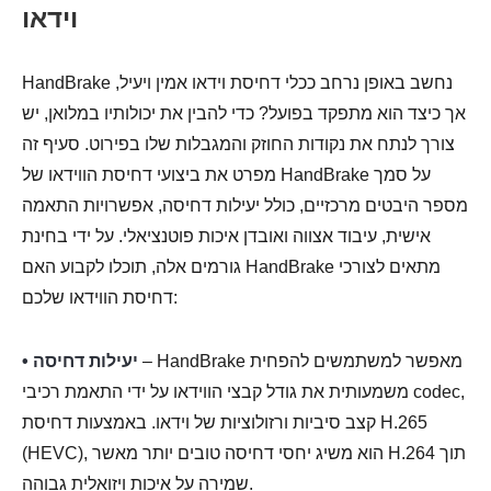
וידאו
HandBrake נחשב באופן נרחב ככלי דחיסת וידאו אמין ויעיל,
אך כיצד הוא מתפקד בפועל? כדי להבין את יכולותיו במלואן, יש
צורך לנתח את נקודות החוזק והמגבלות שלו בפירוט. סעיף זה
מפרט את ביצועי דחיסת הווידאו של HandBrake על סמך
מספר היבטים מרכזיים, כולל יעילות דחיסה, אפשרויות התאמה
אישית, עיבוד אצווה ואובדן איכות פוטנציאלי. על ידי בחינת
גורמים אלה, תוכלו לקבוע האם HandBrake מתאים לצורכי
דחיסת הווידאו שלכם:
– HandBrake מאפשר למשתמשים להפחית
• יעילות דחיסה
משמעותית את גודל קבצי הווידאו על ידי התאמת רכיבי codec,
קצב סיביות ורזולוציות של וידאו. באמצעות דחיסת H.265
(HEVC), הוא משיג יחסי דחיסה טובים יותר מאשר H.264 תוך
שמירה על איכות ויזואלית גבוהה.