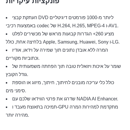
פונקציות עיקריות
העתקת קבצי DVD ליותר מ-1000 פורמטים דיגיטליים
באמצעות רכיבי codec של H.264, H.265, MPEG-4 ו-AV1.
מציע 260+ הגדרות קבועות מראש של מכשירים לפלט
בלחיצה אחת, כולל Apple, Samsung, Huawei, Sony ו-LG.
המרה ללא אובדן נתונים תוך שמירה על וידאו, אודיו
וכתוביות מקוריים.
שומר על איכות ויזואלית טובה תוך הפחתה משמעותית של
גודל הקובץ.
כולל כלי עריכה מובנים לחיתוך, חיתוך, מיזוג או הוספת
סימני מים.
שדרגו את פרטי הווידאו שלכם עם NADIA AI Enhancer.
תמיכה בתאוצת מעבד ו-GPU מתקדמת למהירות המרה
מהירה יותר.