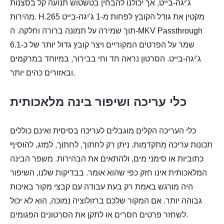
ג'יגה-בייט, אך יכולנו להבחין בטשטוש תנועה קל בסצנות
מהירות. H.265 מקטין את גודל הקובץ לפחות מ-1 ג'יגה-בייט
תוך שמירה על תמונה ברורה וחלקה. ה-MKV Passthrough
שמר על הפרטים המקוריים ויצר קובץ גדול יותר של כ-6.1
ג'יגה-בייט. הסרטון נראה חד וחי בבירור, במיוחד במרקמים
ובאזורים כהים יותר.
כלי עריכה ושיפור בינה מלאכותית
כלי העריכה הקלים מוגבלים לעריכה בסיסית ואינם כוללים
תכונות עריכה מתקדמות. ניתן רק לחתוך, לחתוך, למזג, להוסיף
כתוביות או סימני מים, ולהתאים את הבהירות. משפר הבינה
המלאכותית אינו חזק כפי שהוא אומר. בבדיקות שלנו, השיפור
היה מורגש באמת רק בעת עבודה עם קבצי מקור באיכות
גבוהה יותר. אם המקור שלכם ברזולוציה נמוכה, הוא לא יכול
לשחזר פרטים חסרים או לתקן את הסרטונים הפגומים.