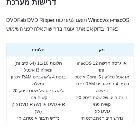
דרישות מערכת
DVDFab DVD Ripper תואם למערכות Windows ו-macOS
כאחד. בדוק אם אתה עומד בדרישות אלה לפני השימוש.
מק
חלונות
macOS 12 או גרסה חדשה
חלונות 11/10 (64 סיביות)
יותר
אינטל i3 ומעלה
אינטל Core i5 או אפל סיליקון
זיכרון RAM בנפח 4 ג'יגה-בייט
זיכרון RAM בנפח 4 ג'יגה-בייט
ומעלה
ומעלה
20 ג'יגה-בייט של שטח דיסק
20 ג'יגה-בייט של שטח דיסק
קשיח פנוי
קשיח פנוי
כונן DVD-R (W) או DVD + R
כונן DVD
(W)
נדרש חיבור אינטרנט חי
נדרש חיבור אינטרנט חי