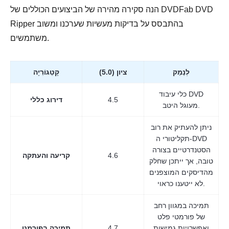
הנה סקירה מהירה של הביצועים הכוללים של DVDFab DVD
Ripper בהתבסס על בדיקות מעשיות שערכנו ומשוב
משתמשים.
לְנַמֵק
ציון (5.0)
קָטֵגוֹרִיָה
כלי עיבוד DVD
4.5
דירוג כללי
מעוגל היטב.
ניתן להעתיק את רוב
תקליטורי ה-DVD
הסטנדרטיים בצורה
4.6
קריעה והעתקה
טובה, אך ייתכן שחלק
מהדיסקים המוצפנים
לא ייטענו כראוי.
תמיכה במגוון רחב
של פורמטי פלט
ואפשרויות גמישות
4.7
תמיכה בפורמט