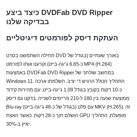
כיצד ביצע DVDFab DVD Ripper
בבדיקה שלנו
העתקת דיסק לפורמטים דיגיטליים
תחילה השתמשנו בסרט DVD באורך שעתיים (בגודל של
כ-6.65 ג'יגה-בייט) וקרענו אותו לפורמט MP4 (H.264)
באמצעות DVDFab DVD Ripper במחשב שולחני של
Windows 11. התהליך הכולל הרגיש די יציב. השלמתו ארכה
כ-10 דקות בקובץ בגודל 1.09 ג'יגה-בייט, עם מהירות קידוד
ממוצעת שנעה בין 180 ל-210 פריימים לשנייה. בדקנו גם דיסק
Blu-ray (בגודל של כ-48 ג'יגה-בייט) עם פלט MKV (H.265). זה
הושלם תוך כ-28 דקות. כאשר האצת GPU מופעלת, התהליך
יאיץ ב-30%.