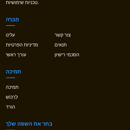
טכניות שימושיות.
חֶברָה
צור קשר
עלינו
תנאים
מדיניות הפרטיות
הסכמי רישיון
עורך ראשי
תמיכה
תמיכה
לִרְכּוֹשׁ
הורד
בחר את השפה שלך