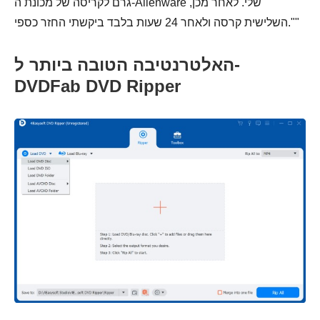
גרם לקריסה של מכונת ה-Alienware שלי. לאחר מכן,
השלישית קרסה ולאחר 24 שעות בלבד ביקשתי החזר כספי.""
האלטרנטיבה הטובה ביותר ל-
DVDFab DVD Ripper