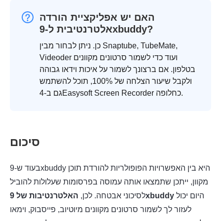
האם יש אפליקציית הורדה
אלטרנטיבית ל-9xbuddy?
כן. ניתן לבחור מבין Snaptube, TubeMate,
Videoder ועוד כדי לשמור סרטונים מקוונים
בטלפון. אם ברצונך לשמור על איכות וידאו גבוהה
ולקבל שיעור הצלחה של 100%, תוכל להשתמש
גם ב-4Easysoft Screen Recorder כחלופה.
סיכום
בעוד ש-9xbuddy היא בין האפשרויות הפופולריות להורדת תוכן
מקוון, ייתכן שתמצאו אותה עמוסה בפרסומות שעלולות להוביל
היום יכול
האלטרנטיבות של 9xbuddy
לסיכוני אבטחה. לכן,
לעזור לך לשמור סרטונים מקוונים מיוטיוב, פייסבוק, וימאו