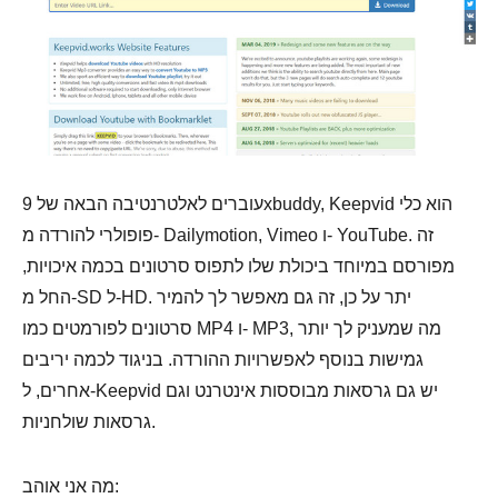
עוברים לאלטרנטיבה הבאה של 9xbuddy, Keepvid הוא כלי
פופולרי להורדה מ- Dailymotion, Vimeo ו- YouTube. זה
מפורסם במיוחד ביכולת שלו לתפוס סרטונים בכמה איכויות,
החל מ-SD ל-HD. יתר על כן, זה גם מאפשר לך להמיר
סרטונים לפורמטים כמו MP4 ו- MP3, מה שמעניק לך יותר
גמישות בנוסף לאפשרויות ההורדה. בניגוד לכמה יריבים
אחרים, ל-Keepvid יש גם גרסאות מבוססות אינטרנט וגם
גרסאות שולחניות.
מה אני אוהב: