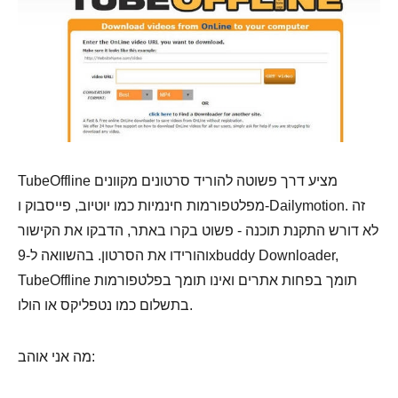
TubeOffline מציע דרך פשוטה להוריד סרטונים מקוונים
מפלטפורמות חינמיות כמו יוטיוב, פייסבוק ו-Dailymotion. זה
לא דורש התקנת תוכנה - פשוט בקרו באתר, הדבקו את הקישור
והורידו את הסרטון. בהשוואה ל-9xbuddy Downloader,
TubeOffline תומך בפחות אתרים ואינו תומך בפלטפורמות
בתשלום כמו נטפליקס או הולו.
מה אני אוהב: