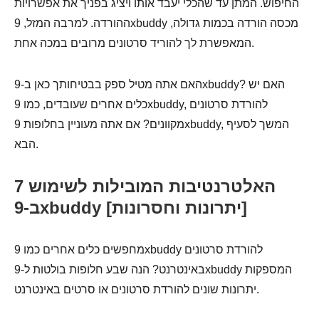
החיפוש. המתן עד שהכלי יעבד אותו ויציג בפניך את אפשרויות
ההורדה. למרבה המזל, 9xbuddy מכסה הורדה בכמות גדולה,
המאפשרת לך להוריד סרטונים מרובים במכה אחת.
האם אתה מטיל ספק בבטיחותך כאן ב-9xbuddy? האם יש
כלים אחרים שעובדים, כמו 9xbuddy, להורדת סרטונים
מקוונים? אם אתה מעוניין בחלופות 9xbuddy, המשך לסעיף
הבא.
7 האלטרנטיבות המובילות לשימוש
ב-9xbuddy [יתרונות וחסרונות]
מחפשים כלים אחרים כמו 9xbuddy להורדת סרטונים
באינטרנט? הנה שבע חלופות בולטות ל-9xbuddy המספקות
יתרונות שונים להורדת סרטונים או סרטים באינטרנט.