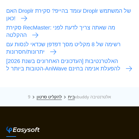
האם Droplr עומד בהייפ? סקירת Droplr של המשתמש
כאן!
סקירת RecMaster: מה שאתה צריך לדעת לפני
ההקלטה
רשימה של 8 מקליט מסך דפדפן שכדאי לנסות עם
יתרונות/חסרונות
[העדכונים האחרונים בשנת 2026] האלטרנטיבות
הטובות ביותר ל-AniWave להפעלת אנימה בחינם
9xbuddy אלטרנטיבה
בית
להקליט סרטון