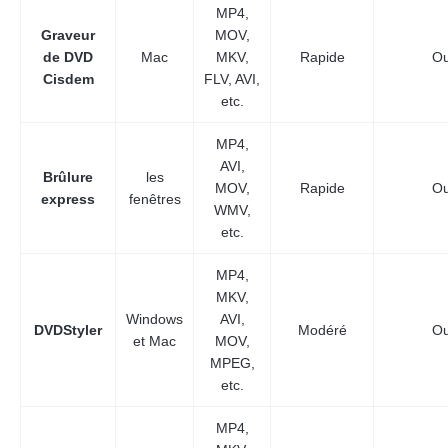
MP4,
Graveur
MOV,
de DVD
Mac
MKV,
Rapide
Ou
Cisdem
FLV, AVI,
etc.
MP4,
AVI,
Brûlure
les
MOV,
Rapide
Ou
express
fenêtres
WMV,
etc.
MP4,
MKV,
Windows
AVI,
DVDStyler
Modéré
Ou
et Mac
MOV,
MPEG,
etc.
MP4,