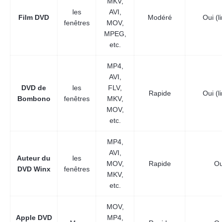
MKV,
les
AVI,
Film DVD
Modéré
Oui (l
fenêtres
MOV,
MPEG,
etc.
MP4,
AVI,
DVD de
les
FLV,
Rapide
Oui (l
Bombono
fenêtres
MKV,
MOV,
etc.
MP4,
AVI,
Auteur du
les
MOV,
Rapide
Ou
DVD Winx
fenêtres
MKV,
etc.
MOV,
Apple DVD
MP4,