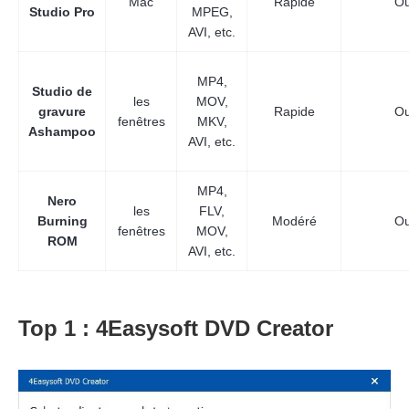
Mac
Rapide
Ou
Studio Pro
MPEG,
AVI, etc.
MP4,
Studio de
les
MOV,
gravure
Rapide
Ou
fenêtres
MKV,
Ashampoo
AVI, etc.
MP4,
Nero
les
FLV,
Burning
Modéré
Ou
fenêtres
MOV,
ROM
AVI, etc.
Top 1 : 4Easysoft DVD Creator