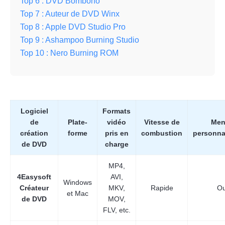
Top 6 : DVD Bombono
Top 7 : Auteur de DVD Winx
Top 8 : Apple DVD Studio Pro
Top 9 : Ashampoo Burning Studio
Top 10 : Nero Burning ROM
Logiciel
Formats
de
Plate-
vidéo
Vitesse de
Men
création
forme
pris en
combustion
personna
de DVD
charge
MP4,
4Easysoft
AVI,
Windows
Créateur
MKV,
Rapide
Ou
et Mac
de DVD
MOV,
FLV, etc.