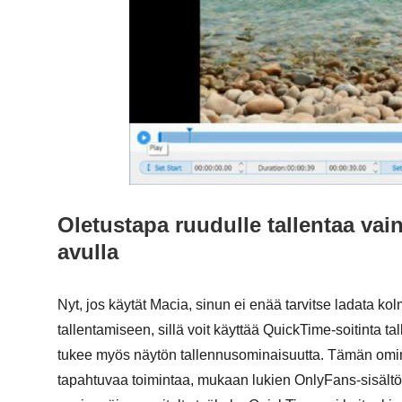
Oletustapa ruudulle tallentaa va
avulla
Nyt, jos käytät Macia, sinun ei enää tarvitse ladata 
tallentamiseen, sillä voit käyttää QuickTime-soitinta t
tukee myös näytön tallennusominaisuutta. Tämän omina
tapahtuvaa toimintaa, mukaan lukien OnlyFans-sisältöä, 