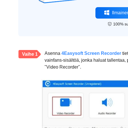
Ilmaine
100% su
Asenna
4Easysoft Screen Recorder
tie
Vaihe 1
vainfans-sisältöä, jonka haluat tallentaa
"Video Recorder".