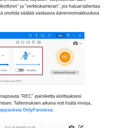
krofonin" ja "verkkokameran", jos haluat tallentaa
 Älä unohda säätää vastaavia äänenvoimakkuuksia
, napsauta "REC"-painiketta aloittaaksesi
misen. Tallennuksen aikana voit lisätä viivoja,
appauksia OnlyFansissa
.