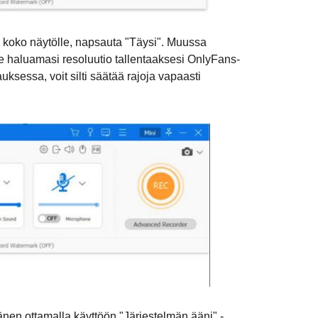
n koko näytölle, napsauta "Täysi". Muussa
e haluamasi resoluutio tallentaaksesi OnlyFans-
auksessa, voit silti säätää rajoja vapaasti
nen ottamalla käyttöön "Järjestelmän ääni" -