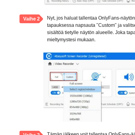
Nyt, jos haluat tallentaa OnlyFans-näytö
Vaihe 2
tapauksessa napsauta "Custom" ja valits
sisältöä tietylle näytön alueelle. Joka tap
mieltymystesi mukaan.
Tämän jälkeen voit tallentaa OnlyFans-ää