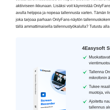
aktiiviseen ikkunaan. Lisäksi voit käynnistää OnlyFa
avulla helppoa ja nopeaa tallennusta varten. Tämän lisäk
joka tarjoaa parhaan OnlyFans-näytön tallennuskokem
tällä ammattimaisella tallennustyökalulla? Tutustu alla
4Easysoft S
Muokattavat 
vientimuoto
Tallenna On
mikrofonin 
Tukee reaalia
muotoja, vii
Ajoitettu na
tallennus al