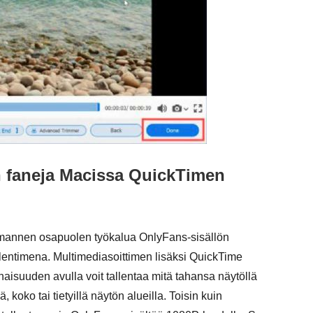
in faneja Macissa QuickTimen
kolmannen osapuolen työkalua OnlyFans-sisällön
allentimena. Multimediasoittimen lisäksi QuickTime
isuuden avulla voit tallentaa mitä tahansa näytöllä
koko tai tietyillä näytön alueilla. Toisin kuin