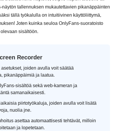
ns-näytön tallennuksen mukautettavien pikanäppäinten
si tällä työkalulla on intuitiivinen käyttöliittymä,
uksen! Joten kuinka seuloa OnlyFans-suoratoisto
 olevaan sisältöön.
creen Recorder
asetukset, joiden avulla voit säätää
a, pikanäppäimiä ja laatua.
lyFans-sisältöä sekä web-kameran ja
ääntä samanaikaisesti.
ikaisia piirtotyökaluja, joiden avulla voit lisätä
voja, nuolia jne.
uhoitus asettaa automaattisesti tehtävät, milloin
oitetaan ja lopetetaan.