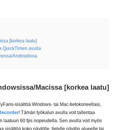
ssa [korkea laatu]
sa QuickTimen avulla
onessa/Androidissa
indowsissa/Macissa [korkea laatu]
lyFans-sisältöä Windows- tai Mac-tietokoneellasi,
Recorder
! Tämän työkalun avulla voit tallentaa
n laatuun 60 fps nopeudella. Sen avulla voit myös
aa sisältöä koko näytölle, tietylle näytön alueelle tai