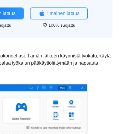
n lataus
Ilmainen lataus
ojattu
100% suojattu
tokoneellasi. Tämän jälkeen käynnistä työkalu, käytä
, palaa työkalun pääkäyttöliittymään ja napsauta