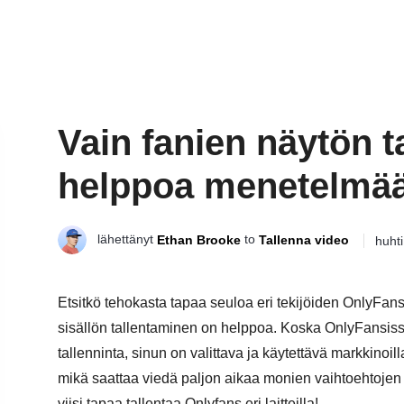
Vain fanien näytön t
helppoa menetelmää ka
lähettänyt
to
Ethan Brooke
Tallenna video
huht
Etsitkö tehokasta tapaa seuloa eri tekijöiden OnlyFa
sisällön tallentaminen on helppoa. Koska OnlyFansiss
tallenninta, sinun on valittava ja käytettävä markkino
mikä saattaa viedä paljon aikaa monien vaihtoehtojen 
viisi tapaa tallentaa Onlyfans eri laitteilla!