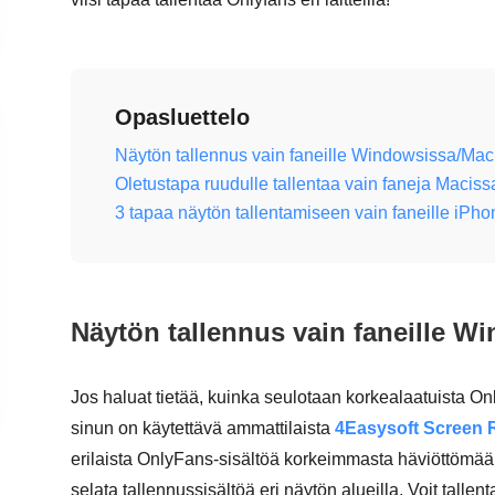
Opasluettelo
Näytön tallennus vain faneille Windowsissa/Maci
Oletustapa ruudulle tallentaa vain faneja Macis
3 tapaa näytön tallentamiseen vain faneille iPh
Näytön tallennus vain faneille W
Jos haluat tietää, kuinka seulotaan korkealaatuista On
sinun on käytettävä ammattilaista
4Easysoft Screen 
erilaista OnlyFans-sisältöä korkeimmasta häviöttömää
selata tallennussisältöä eri näytön alueilla. Voit tallent