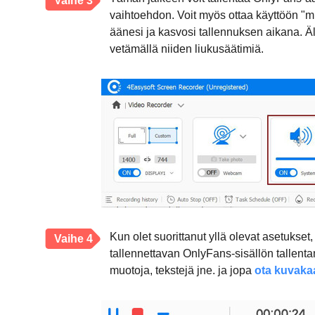
Vaihe 3
vaihtoehdon. Voit myös ottaa käyttöön "mi
äänesi ja kasvosi tallennuksen aikana.
vetämällä niiden liukusäätimiä.
Kun olet suorittanut yllä olevat asetukset
Vaihe 4
tallennettavan OnlyFans-sisällön tallenta
muotoja, tekstejä jne. ja jopa
ota kuvaka