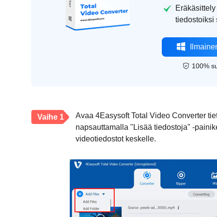
Eräkäsittel
tiedostoiksi
Ilmaine
100% su
Avaa 4Easysoft Total Video Converter tiet
Vaihe 1
napsauttamalla "Lisää tiedostoja" -painike
videotiedostot keskelle.