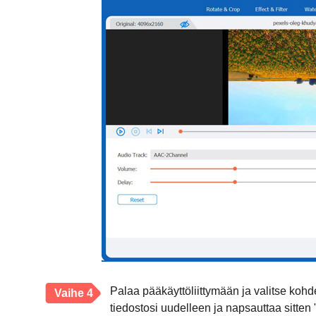
Palaa pääkäyttöliittymään ja valitse ko
Vaihe 4
tiedostosi uudelleen ja napsauttaa sitte