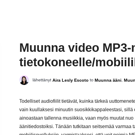
Muunna video MP3-m
tietokoneelle/mobiili
lähettänyt
to
,
Aira Lesly Escoto
Muunna ääni
Muun
Todelliset audiofiilit tietävät, kuinka tärkeä uuttomen
vain kuullaksesi minuutin suosikkikappaleestasi, sillä 
ainoastaan tallenna musiikkia, vaan myös muutat nuo 
äänitiedostoiksi. Tänään tutkitaan seitsemää varmaa t
mobiilisovelluksiin, varmistaaksesi, että voit poimia MP