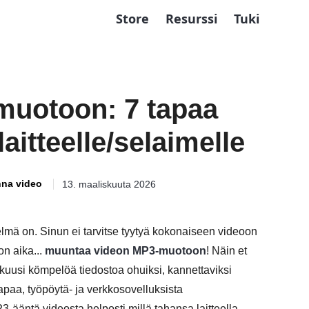
Store
Resurssi
Tuki
uotoon: 7 tapaa
laitteelle/selaimelle
na video
13. maaliskuuta 2026
etelmä on. Sinun ei tarvitse tyytyä kokonaiseen videoon
on aika...
muuntaa videon MP3-muotoon
! Näin et
kuusi kömpelöä tiedostoa ohuiksi, kannettaviksi
apaa, työpöytä- ja verkkosovelluksista
3-ääntä videosta helposti millä tahansa laitteella.