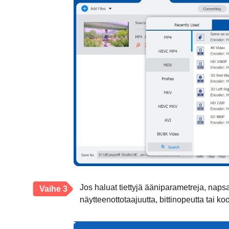
Jos haluat tiettyjä ääniparametreja, napsa
Vaihe 3
näytteenottotaajuutta, bittinopeutta tai 