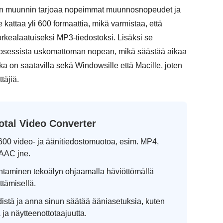
en muunnin tarjoaa nopeimmat muunnosnopeudet ja
kattaa yli 600 formaattia, mikä varmistaa, että
rkealaatuiseksi MP3-tiedostoksi. Lisäksi se
prosessista uskomattoman nopean, mikä säästää aikaa
ka on saatavilla sekä Windowsille että Macille, joten
täjiä.
otal Video Converter
600 video- ja äänitiedostomuotoa, esim. MP4,
AAC jne.
aminen tekoälyn ohjaamalla häviöttömällä
ttämisellä.
distä ja anna sinun säätää ääniasetuksia, kuten
a ja näytteenottotaajuutta.