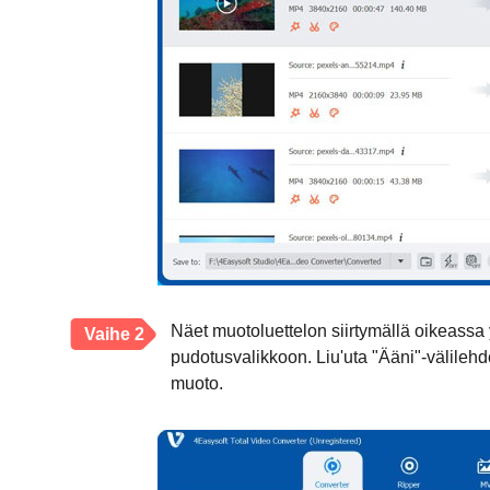
Näet muotoluettelon siirtymällä oikeass
Vaihe 2
pudotusvalikkoon. Liu'uta "Ääni"-välilehd
muoto.