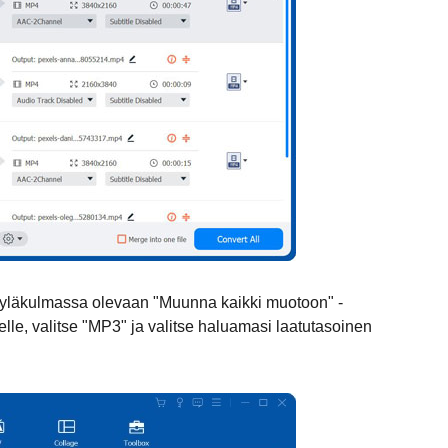
a yläkulmassa olevaan "Muunna kaikki muotoon" -
elle, valitse "MP3" ja valitse haluamasi laatutasoinen