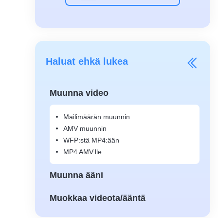
Haluat ehkä lukea
Muunna video
Mailimäärän muunnin
AMV muunnin
WFP:stä MP4:ään
MP4 AMV:lle
Muunna ääni
Muokkaa videota/ääntä