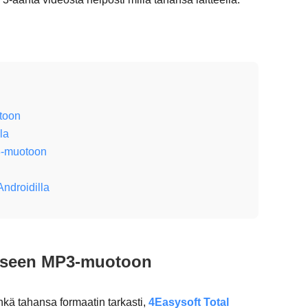
toon
la
3-muotoon
ndroidilla
miseen MP3-muotoon
nkä tahansa formaatin tarkasti,
4Easysoft Total