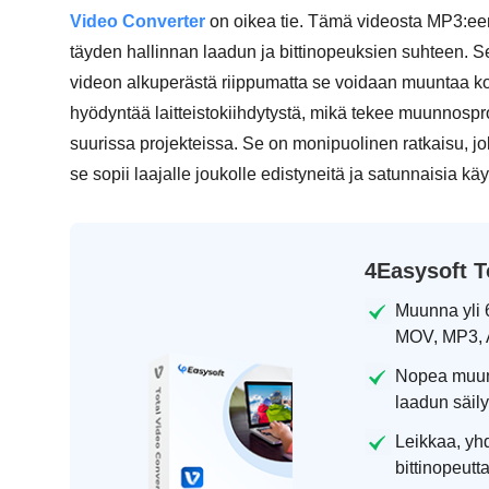
Video Converter
on oikea tie. Tämä videosta MP3:e
täyden hallinnan laadun ja bittinopeuksien suhteen. Se 
videon alkuperästä riippumatta se voidaan muuntaa ko
hyödyntää laitteistokiihdytystä, mikä tekee muunnos
suurissa projekteissa. Se on monipuolinen ratkaisu, jo
se sopii laajalle joukolle edistyneitä ja satunnaisia käyt
4Easysoft T
Muunna yli 
MOV, MP3, 
Nopea muunt
laadun säily
Leikkaa, yh
bittinopeutt