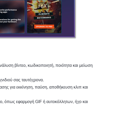
άλυση βίντεο, κωδικοποιητή, ποιότητα και μείωση
χνιδιού σας ταυτόχρονα.
σης για εκκίνηση, παύση, αποθήκευση κλιπ και
εο, όπως εφαρμογή GIF ή αυτοκόλλητων, ήχο και