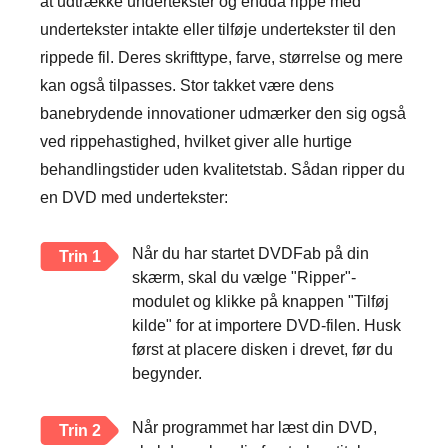
at udtrække undertekster og endda rippe med
undertekster intakte eller tilføje undertekster til den
rippede fil. Deres skrifttype, farve, størrelse og mere
kan også tilpasses. Stor takket være dens
banebrydende innovationer udmærker den sig også
ved rippehastighed, hvilket giver alle hurtige
behandlingstider uden kvalitetstab. Sådan ripper du
en DVD med undertekster:
Når du har startet DVDFab på din
Trin 1
skærm, skal du vælge "Ripper"-
modulet og klikke på knappen "Tilføj
kilde" for at importere DVD-filen. Husk
først at placere disken i drevet, før du
begynder.
Når programmet har læst din DVD,
Trin 2