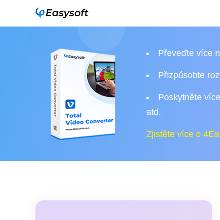
Převeďte více n
Přizpůsobte rozl
Poskytněte více 
atd.
Zjistěte více o 4E