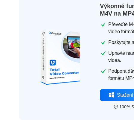
Výkonné fun
M4V na MP4
Převeďte M4
video formá
Poskytujte r
Upravte nast
videa.
Podpora dá
formátu MP
Stažení
100% S