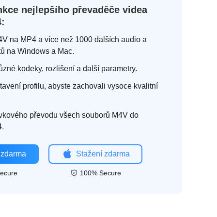
kce nejlepšího převaděče videa
:
V na MP4 a více než 1000 dalších audio a
tů na Windows a Mac.
ůzné kodeky, rozlišení a další parametry.
avení profilu, abyste zachovali vysoce kvalitní
vkového převodu všech souborů M4V do
4.
 zdarma
Stažení zdarma
ecure
100% Secure