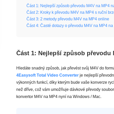
Část 1: Nejlepší způsob převodu M4V na MP4 
Část 2: Kroky k převodu M4V na MP4 s ruční br
Část 3: 2 metody převodu M4V na MP4 online
Část 4: Časté dotazy o převodu M4V na MP4 n
Část 1: Nejlepší způsob převod
Hledáte snadný způsob, jak převést svůj M4V do formá
4Easysoft Total Video Converter
je nejlepší převodn
výkonných funkcí, díky kterým bude vaše konverze ryc
než dříve, což vám umožňuje dávkové převody souborů.
konvertor M4V na MP4 nyní na Windows / Mac.