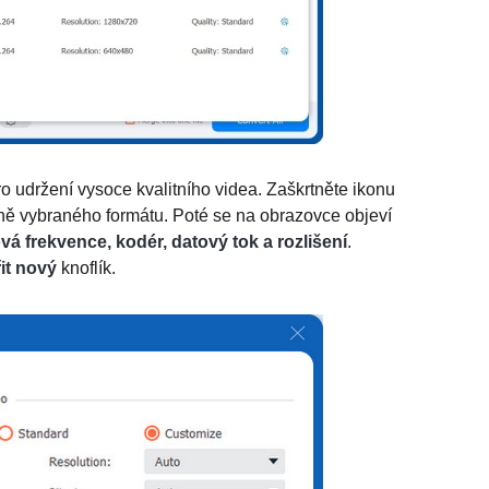
o udržení vysoce kvalitního videa. Zaškrtněte ikonu
ě vybraného formátu. Poté se na obrazovce objeví
á frekvence, kodér, datový tok a rozlišení
.
it nový
knoflík.