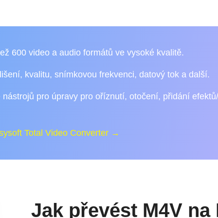
ež 600 video a audio formátů ve vysoké kvalitě.
išení, kvalitu, snímkovou frekvenci, datový tok a další.
nástrojů pro úpravy pro oříznutí, otočení, přidání efektů/f
asysoft Total Video Converter →
Jak převést M4V na 