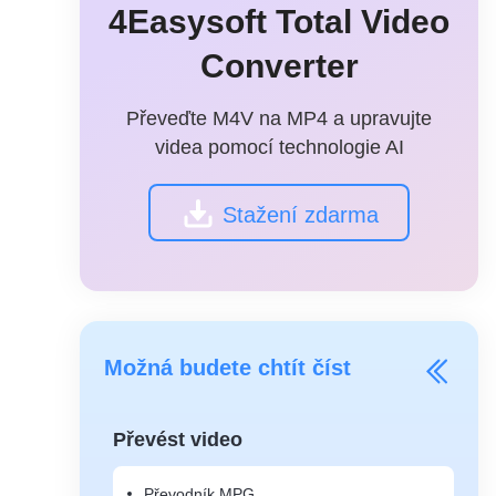
4Easysoft Total Video
Converter
Převeďte M4V na MP4 a upravujte
videa pomocí technologie AI
Stažení zdarma
Možná budete chtít číst
Převést video
Převodník MPG