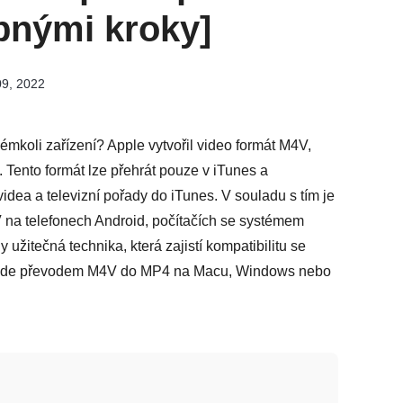
bnými kroky]
09, 2022
émkoli zařízení? Apple vytvořil video formát M4V,
 Tento formát lze přehrát pouze v iTunes a
idea a televizní pořady do iTunes. V souladu s tím je
na telefonech Android, počítačích se systémem
itečná technika, která zajistí kompatibilitu se
rovede převodem M4V do MP4 na Macu, Windows nebo