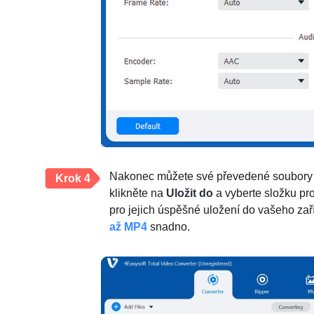
Nakonec můžete své převedené soubory ul
Krok 4
klikněte na
Uložit do
a vyberte složku pr
pro jejich úspěšné uložení do vašeho za
až MP4
snadno.