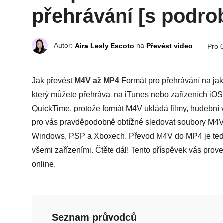
přehrávání [s podro
Autor:
na
Aira Lesly Escoto
Převést video
Pro 
Jak převést
M4V až MP4
Formát pro přehrávání na jak
který můžete přehrávat na iTunes nebo zařízeních iOS.
QuickTime, protože formát M4V ukládá filmy, hudební v
pro vás pravděpodobně obtížné sledovat soubory M4V 
Windows, PSP a Xboxech. Převod M4V do MP4 je tedy už
všemi zařízeními. Čtěte dál! Tento příspěvek vás p
online.
Seznam průvodců