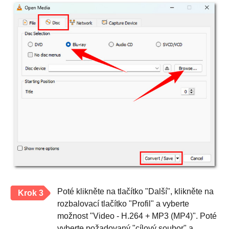
Poté klikněte na tlačítko "Další", klikněte na
Krok 3
rozbalovací tlačítko "Profil" a vyberte
možnost "Video - H.264 + MP3 (MP4)". Poté
vyberte požadovaný "cílový soubor" a