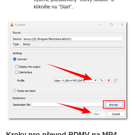
klikněte na "Start".
Kroky pro převod BDMV na MP4