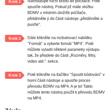
Nainstalujte ruční brzdu do počítače. Poté
Krok 1
spusťte nástroj. Pokud již máte složku
BDMV v místním úložišti počítače,
přetáhněte ji do části nástroje „přetáhněte a
pusťte“.
Dále klikněte na rozbalovací nabídku
Krok 2
"Formát" a vyberte formát "MP4". Poté
můžete vyladit některé parametry výstupu
tak, že přejdete do části „Rozměry, filtry,
video atd.“. sekce.
Poté klikněte na tlačítko "Spustit kódování" v
Krok 3
horní části nástroje a spusťte proces
převodu BDMV na MP4. A je to! Takto
můžete tento nástroj použít k převodu BDMV
na MP4.