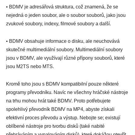
• BDMV je adresářová struktura, což znamená, že se
nejedná o jeden soubor, ale o soubor souborů, jako jsou
zvukové soubory, indexy, filmové soubory a další.
• BDMV obsahuje informace o disku, ale neuchovává
skutečné multimediální soubory. Multimediální soubory
jsou v BDMV, ale využívají různé přípony souborů, které
jsou M2TS nebo MTS.
Kromě toho jsou s BDMV kompatibilní pouze některé
programy převodníku. Navíc ne všechny hráčské nástroje
na trhu mohou hrát také BDMV. Proto potřebujete
spolehlivý převodník BDMV na MP4, abyste získali
efektivní proces převodu a výstup. Nebojte se; existují
oblíbené nástroje pro tvorbu disků (také nabité
přehráváním a vypalováním disků), které dokážou otevřít