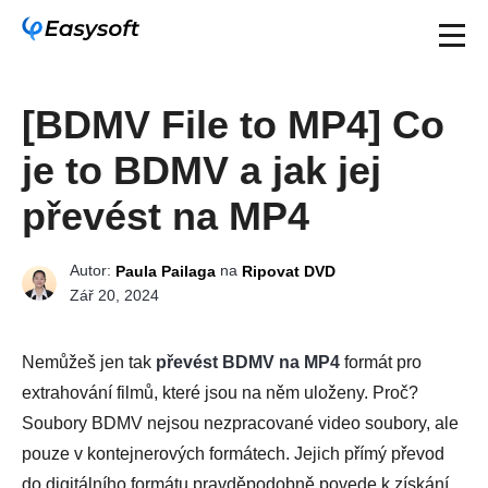
[BDMV File to MP4] Co
je to BDMV a jak jej
převést na MP4
Autor:
na
Paula Pailaga
Ripovat DVD
Zář 20, 2024
Nemůžeš jen tak
převést BDMV na MP4
formát pro
extrahování filmů, které jsou na něm uloženy. Proč?
Soubory BDMV nejsou nezpracované video soubory, ale
pouze v kontejnerových formátech. Jejich přímý převod
do digitálního formátu pravděpodobně povede k získání