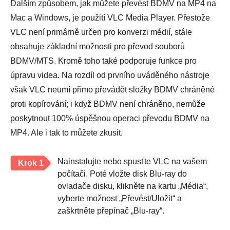
Dalším způsobem, jak můžete převést BDMV na MP4 na
Mac a Windows, je použití VLC Media Player. Přestože
VLC není primárně určen pro konverzi médií, stále
obsahuje základní možnosti pro převod souborů
BDMV/MTS. Kromě toho také podporuje funkce pro
úpravu videa. Na rozdíl od prvního uváděného nástroje
však VLC neumí přímo převádět složky BDMV chráněné
proti kopírování; i když BDMV není chráněno, nemůže
poskytnout 100% úspěšnou operaci převodu BDMV na
MP4. Ale i tak to můžete zkusit.
Nainstalujte nebo spusťte VLC na vašem
Krok 1
počítači. Poté vložte disk Blu-ray do
ovladače disku, klikněte na kartu „Média“,
vyberte možnost „Převést/Uložit“ a
zaškrtněte přepínač „Blu-ray“.