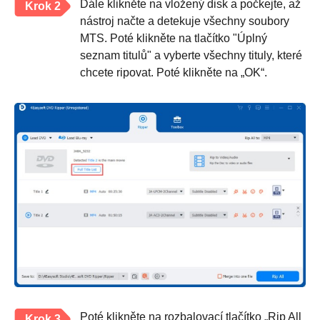
Dále klikněte na vložený disk a počkejte, až
Krok 2
nástroj načte a detekuje všechny soubory
MTS. Poté klikněte na tlačítko "Úplný
seznam titulů" a vyberte všechny tituly, které
chcete ripovat. Poté klikněte na „OK“.
Poté klikněte na rozbalovací tlačítko „Rip All
Krok 3