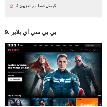
يعمل فقط مع تلفزيون 4K.
9. بي بي سي آي بلاير