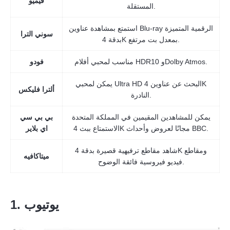
فيميو
المستقلة.
استمتع بمشاهدة عناوين Blu-ray الرقمية المتميزة
سوني الترا
بدقة 4K بمعدل بت مرتفع.
مناسب لمحبي أفلام HDR10 وDolby Atmos.
فودو
يمكن لمحبي Ultra HD البحث عن عناوين 4K
ألترا فليكس
النادرة.
يمكن للمشاهدين المقيمين في المملكة المتحدة
بي بي سي
الاستمتاع ببث 4K مجانًا لعروض وأحداث BBC.
اي بلاير
شاهد مقاطع ترفيهية قصيرة بدقة 4K ومقاطع
ميتاكافيه
فيديو فيروسية فائقة الوضوح.
1. يوتيوب