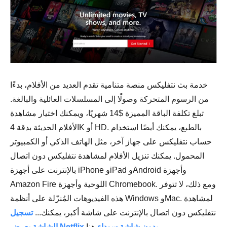
خدمة بث نتفليكس منصة متنامية تقدم العديد من الأفلام، بدءًا
من الرسوم المتحركة وصولًا إلى المسلسلات العائلية والبالغة.
تبلغ تكلفة الباقة المميزة $14 شهريًا، ويمكنك اختيار مشاهدة
الأفلام الحديثة بدقة 4K أو HD. بالطبع، يمكنك أيضًا استخدام
حساب نتفليكس على جهاز آخر، مثل الهاتف الذكي أو الكمبيوتر
المحمول. يمكنك تنزيل الأفلام لمشاهدة نتفليكس دون اتصال
بالإنترنت على أجهزة iPhone وiPad وAndroid وأجهزة
Amazon Fire اللوحية وأجهزة Chromebook. ومع ذلك، لا تتوفر
هذه الفيديوهات المُنزّلة على أنظمة Windows وMac. لمشاهدة
نتفليكس دون اتصال بالإنترنت على شاشة أكبر، يمكنك...
تسجيل
هنا.
الشاشة يعرض Netflix بدون شاشة سوداء