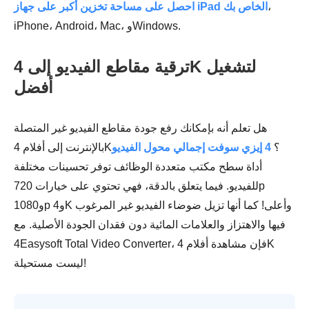
،
احصل على مساحة تخزين أكبر على جهاز iPad الخاص بك
iPhone، Android، Mac، وWindows.
ترقية مقاطع الفيديو إلى 4K لتشغيل
أفضل
هل تعلم أنه بإمكانك رفع جودة مقاطع الفيديو غير المتصلة
بالإنترنت إلى أفلام 4K؟
4 إيزي سوفت إجمالي محول الفيديو
أداة سطح مكتب متعددة الوظائف توفر تحسينات مختلفة
للفيديو. فيما يتعلق بالدقة، فهي تحتوي على خيارات 720p
و1080p و4K وأعلى! كما أنها تزيل ضوضاء الفيديو غير المرغوب
فيها والاهتزاز والعلامات المائية دون فقدان الجودة الأصلية. مع
4Easysoft Total Video Converter، فإن مشاهدة أفلام 4K
ليست مستحيلة!