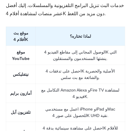
خدمات البث تنزيل البرامج التلفزيونية والمسلسلات. إليك أفضل
عشر منصات لمشاهدة أفلام 4K دون مزيد من اللغط.
موقع بث
لماذا تختاره؟
أفلام 4K
الوصول المجاني إلى مقاطع الفيديو 4K التي
موقع
ينشئها المستخدمون والمستقلون.
YouTube
احصل على تدفقات 4K الأصلية والحصرية
نيتفليكس
والشائعة مع بث سلس.
التكامل مع Amazon Alexa وFire TV لمشاهدة
أمازون برايم
فيديو 4K.
اعمل مع مستخدمي iPhone وiPad وMac
تلفزيون آبل
للحصول على صور 4K UHD نقية.
احصل على مشاهدة سينمائية بدقة 4K للأفلام