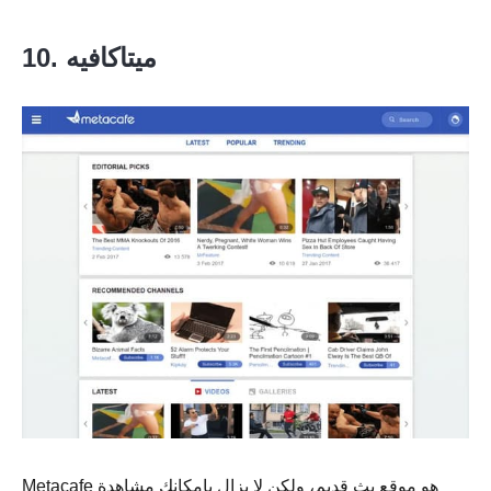
10. ميتاكافيه
Metacafe هو موقع بث قديم، ولكن لا يزال بإمكانك مشاهدة