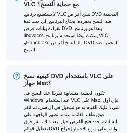
VLC مع حماية النسخ؟
لا يستطيع برنامج VLC نسخ أقراص DVD المحمية
ضد النسخ بمفرده؛ يحتاج البرنامج إلى مساعدة
لقراءة بيانات قرص DVD، وهذا هو برنامج
libdvdcss. يمكنك أيضًا استخدام برنامج VLC
وHandbrake معًا لنسخ أقراص DVD المحمية ضد
النسخ.
كيفية نسخ DVD باستخدام VLC على
جهاز Mac؟
تكون العملية متشابهة تقريبًا عند النسخ في
Windows. عند استخدام VLC على Mac، فإن أول
شيء عليك القيام به هو تشغيل
في ال سي
. ثم انقر
فوق
ملف
القائمة عندما تظهر الواجهة على
الشاشة. حدد
فتح القرص
خيار. بعد ذلك، انقر فوق
وانقر على مربع الاختيار
إخراج
تعطيل قوائم DVD