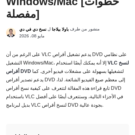
Windows/Mac [خطوات
مفصلة]
منشور من طرف
ل
باولا بيلاجا
نسخ دي في دي
مايو 08، 2026
على الرغم من أن VLC يدعم تشغيل أقراص DVD على نظامي
VLC لنسخ
التشغيل Windows/Mac، إلا أنه يمكنك أيضًا استخدام
لتشغيلها بسهولة على مشغلات فيديو أخرى. كما
أقراص DVD
يدعم تصدير أقراص DVD إلى معظم صيغ الفيديو الشائعة. لذا،
تابع قراءة هذه المقالة لتتعرف على كيفية نسخ أقراص DVD
باستخدام VLC في الأجزاء التالية، وستتعرف أيضًا على أفضل
بديل لبرنامج VLC لنسخ أقراص DVD بجودة عالية.