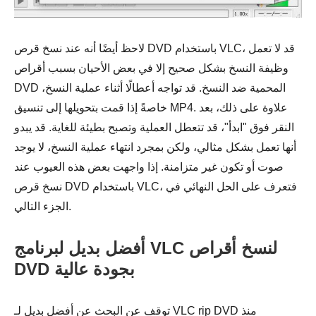
لاحظ أيضًا أنه عند نسخ قرص DVD باستخدام VLC، قد لا تعمل
وظيفة النسخ بشكل صحيح إلا في بعض الأحيان بسبب أقراص
DVD المحمية ضد النسخ. قد تواجه أعطالًا أثناء عملية النسخ،
خاصةً إذا قمت بتحويلها إلى تنسيق MP4. علاوة على ذلك، بعد
النقر فوق "ابدأ"، قد تتعطل العملية وتصبح بطيئة للغاية. قد يبدو
أنها تعمل بشكل مثالي، ولكن بمجرد انتهاء عملية النسخ، لا يوجد
صوت أو تكون غير متزامنة. إذا واجهت بعض هذه العيوب عند
نسخ قرص DVD باستخدام VLC، فتعرف على الحل النهائي في
الجزء التالي.
أفضل بديل لبرنامج VLC لنسخ أقراص
DVD بجودة عالية
توقف عن البحث عن أفضل بديل لـ VLC rip DVD منذ