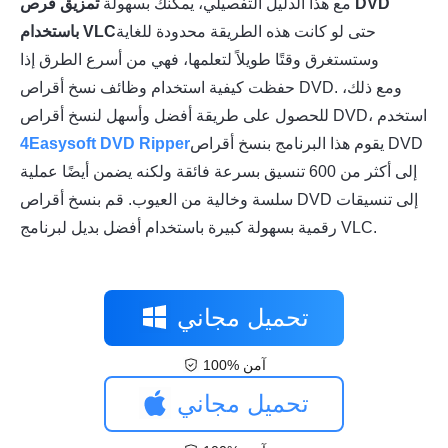
مع هذا الدليل التفصيلي، يمكنك بسهولة
تمزيق قرص DVD
حتى لو كانت هذه الطريقة محدودة للغاية
باستخدام VLC
وستستغرق وقتًا طويلاً لتعلمها، فهي من أسرع الطرق إذا
حفظت كيفية استخدام وظائف نسخ أقراص DVD. ومع ذلك،
للحصول على طريقة أفضل وأسهل لنسخ أقراص DVD، استخدم
يقوم هذا البرنامج بنسخ أقراص DVD
4Easysoft DVD Ripper
إلى أكثر من 600 تنسيق بسرعة فائقة ولكنه يضمن أيضًا عملية
سلسة وخالية من العيوب. قم بنسخ أقراص DVD إلى تنسيقات
رقمية بسهولة كبيرة باستخدام أفضل بديل لبرنامج VLC.
تحميل مجاني
100% آمن
تحميل مجاني