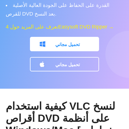
القدرة على الحفاظ على الجودة العالية الأصلية
للقرص DVD بعد النسخ.
تعرف على المزيد حول 4Easysoft DVD Ripper →
تحميل مجاني
تحميل مجاني
كيفية استخدام VLC لنسخ
أقراص DVD على أنظمة