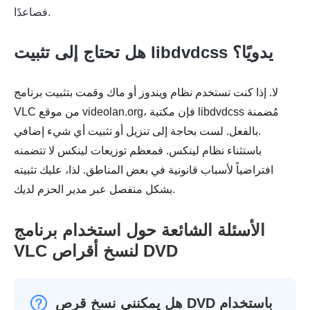
فصاعدًا.
هل تحتاج إلى تثبيت libdvdcss يدويًا؟
لا. إذا كنت تستخدم نظام ويندوز أو ماك وقمت بتثبيت برنامج
VLC من موقع videolan.org، فإن مكتبة libdvdcss مُضمنة
بالفعل. لست بحاجة إلى تنزيل أو تثبيت أي شيء إضافي.
باستثناء نظام لينكس. فمعظم توزيعات لينكس لا تتضمنه
افتراضياً لأسباب قانونية في بعض المناطق. لذا، عليك تثبيته
بشكل منفصل عبر مدير الحزم لديك.
الأسئلة الشائعة حول استخدام برنامج
VLC لنسخ أقراص DVD
هل يمكنني نسخ قرص DVD باستخدام