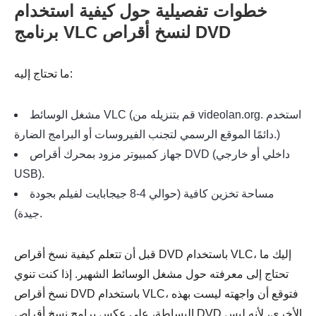
خطوات تفصيلية حول كيفية استخدام
برنامج VLC لنسخ أقراص DVD
ما تحتاج إليه:
مشغل الوسائط VLC (قم بتنزيله من videolan.org. استخدم
دائمًا الموقع الرسمي لتجنب الفيروسات أو البرامج الضارة.)
جهاز كمبيوتر مزود بمحرك أقراص DVD (داخلي أو خارجي
USB).
مساحة تخزين كافية (حوالي 4-8 جيجابايت لفيلم بجودة
جيدة).
قبل أن تتعلم كيفية نسخ أقراص DVD باستخدام VLC، إليك ما
تحتاج إلى معرفته حول مشغل الوسائط الشهير. إذا كنت تنوي
نسخ أقراص DVD باستخدام VLC، فتوقع أن واجهته ليست بهذه
البساطة، على عكس برامج نسخ أقراص DVD الأخرى، لأنه ليس