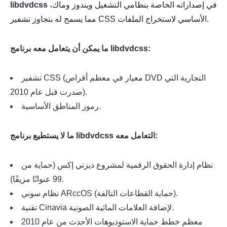
في إصداراته الخاصة بنظامي التشغيل ويندوز وماك،
libdvdcss
مما يسمح له بتجاوز تشفير CSS الأساسي لاستخراج الملفات.
ما يمكن أن يتعامل معه برنامج libdvdcss:
تشفير CSS (معيار في معظم أقراص DVD التجارية التي
صدرت قبل عام 2010).
رموز المناطق الأساسية.
ما لا يستطيع برنامج libdvdcss التعامل معه:
نظام إدارة الحقوق الرقمية لمشروع ديزني إكس (حماية من
99 عنوانًا مزيفًا).
نظام سوني ARccOS (حماية القطاعات التالفة).
تقنية Cinavia لإضافة العلامات المائية الصوتية.
معظم خطط حماية الاستوديوهات الأحدث من عام 2010