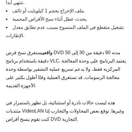
تنتهي أبداً.
ملف الإخراج بحجم 1 كيلوبايت أو تالف.
يحدث عطل أثناء نسخ الأقراص المحمية.
تشغيل متقطع في الملف المنسوخ بسبب عدم تطابق معدل
الإطارات.
واقعي
يستغرق نسخ قرص DVD مدته 90 دقيقة من 30 إلى 50
دقيقة باستخدام برنامج VLC. يعتمد البرنامج على وحدة المعالجة
المركزية فقط، ولا يدعم تسريع عملية التشفير بواسطة وحدة
معالجة الرسومات. قد تستغرق العملية وقتًا أطول بكثير على
الأجهزة القديمة.
هذه ليست حالات نادرة أو استثنائية، بل تظهر باستمرار في
منتديات VideoLAN وغيرها. توقع بعض المحاولات والتجارب إذا
كنت تقوم بنسخ أقراص DVD التجارية.