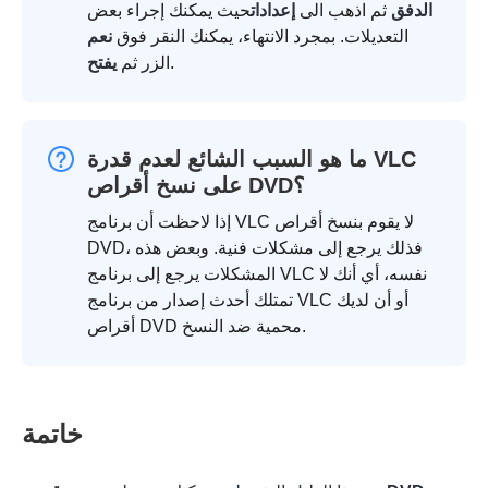
الدفق
ثم اذهب الى
إعدادات
حيث يمكنك إجراء بعض
التعديلات. بمجرد الانتهاء، يمكنك النقر فوق
نعم
.
الزر ثم
يفتح
ما هو السبب الشائع لعدم قدرة VLC
على نسخ أقراص DVD؟
إذا لاحظت أن برنامج VLC لا يقوم بنسخ أقراص
DVD، فذلك يرجع إلى مشكلات فنية. وبعض هذه
المشكلات يرجع إلى برنامج VLC نفسه، أي أنك لا
تمتلك أحدث إصدار من برنامج VLC أو أن لديك
أقراص DVD محمية ضد النسخ.
خاتمة