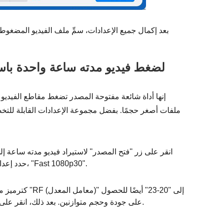
بعد إكمال جميع الإعدادات، سمِّ ملف الفيديو المضغوط ح
استخدم Handbrake لضغط فيديو مدته ساعة واحد
ملفات أصغر حجمًا. بفضل مجموعة الإعدادات القابلة لل
حدد إعدادًا مسبقًا من اللوحة اليمنى، على سبيل المثال، "Fast 1080p30".
على جودة وحجم متوازنين. بعد ذلك، انقر على زر "استعراض" لتحديد مجلد المسار المطلوب.