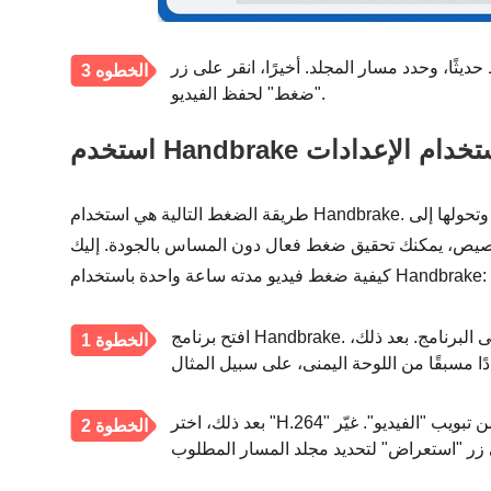
ديثًا، وحدد مسار المجلد. أخيرًا، انقر على زر
الخطوه 3
"ضغط" لحفظ الفيديو.
ة باستخدام الإعدادات
طريقة الضغط التالية هي استخدام Handbrake. إنها أداة شائعة مفتوحة المصدر تضغط مقاطع الفيديو وتحولها إلى
تخصيص، يمكنك تحقيق ضغط فعال دون المساس بالجودة. إليك
كيفية ضغط فيديو مدته ساعة واحدة باستخدام Handbrake:
افتح برنامج Handbrake. انقر على زر "فتح المصدر" لاستيراد فيديو مدته ساعة إلى البرنامج. بعد ذلك،
الخطوة 1
بعد ذلك، اختر "H.264" كترميز من تبويب "الفيديو". غيّر "RF (معامل المعدل)" إلى "20-23" أيضًا للحصول
الخطوة 2