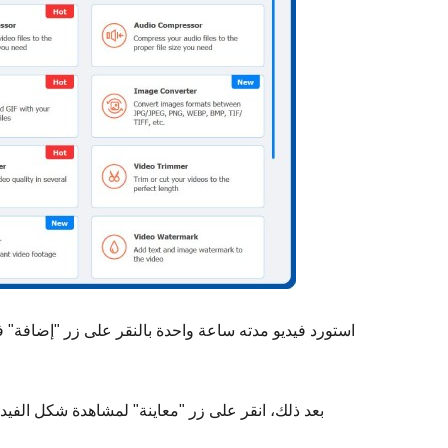
استورد فيديو مدته ساعة واحدة بالنقر على زر "إضافة" في
بعد ذلك، انقر على زر "معاينة" لمشاهدة شكل الفيدي