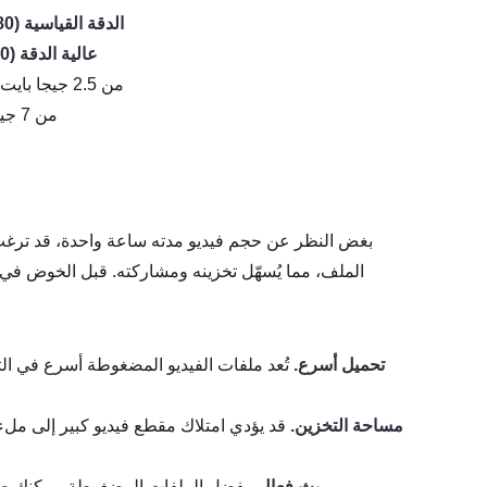
1. الدقة القياسية (480 بكسل)
2. عالية الدقة (720 بكسل)
- من 2.5 جيجا بايت إلى 5 جيجا بايت في الساعة
- من 7 جيجابايت إلى 20 جيجابايت في الساعة
بغض النظر عن حجم فيديو مدته ساعة واحدة، قد ترغب 
الملف، مما يُسهّل تخزينه ومشاركته. قبل الخوض في
تحميل أسرع.
تُعد ملفات الفيديو المضغوطة أسرع في الت
مساحة التخزين.
قد يؤدي امتلاك مقطع فيديو كبير إلى ملء
بفضل الملفات المضغوطة، يمكنك ضمان تشغيل سلس حتى لو كان اتصال الإنترنت لديك ضعيفًا.
بث فعال.